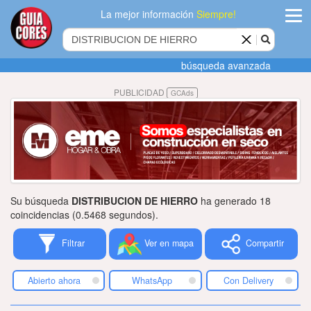
La mejor información
Siempre!
ingres
búsqueda avanzada
Agregar
PUBLICIDAD
GCAds
empres
Actualiza
datos
Publicida
Su búsqueda
DISTRIBUCION DE HIERRO
ha generado 18
Radio
coincidencias (0.5468 segundos).
Filtrar
Ver en mapa
Compartir
Tiendacore
Contacteno
Abierto ahora
WhatsApp
Con Delivery