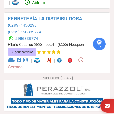
Abierto
|
|
FERRETERÍA LA DISTRIBUIDORA
(0299) 4450298
(0299) 156839774
2996839774
Hilario Cuadros 2920 - Loc.4 - (8300) Neuquén
Sugerir cambios
|
|
|
|
|
Cerrado
PUBLICIDAD
GCAds