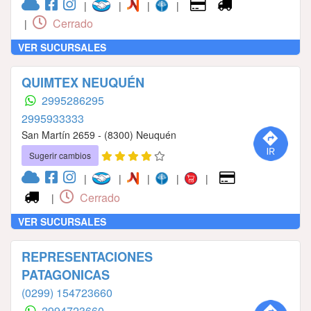
|
|
|
|
Cerrado
|
VER SUCURSALES
QUIMTEX NEUQUÉN
2995286295
2995933333
San Martín 2659 - (8300) Neuquén
Sugerir cambios
|
|
|
|
|
Cerrado
|
VER SUCURSALES
REPRESENTACIONES
PATAGONICAS
(0299) 154723660
2994723660