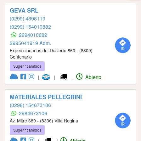
GEVA SRL
(0299) 4898119
(0299) 154010882
2994010882
2995041919 Adm.
Expedicionarios del Desierto 860 - (8309)
Centenario
Sugerir cambios
Abierto
|
|
|
MATERIALES PELLEGRINI
(0298) 154673106
2984673106
Av. Mitre 689 - (8336) Villa Regina
Sugerir cambios
Abierto