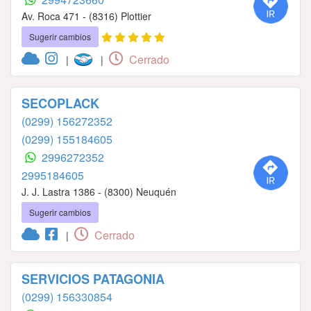
Av. Roca 471 - (8316) Plottier
Sugerir cambios
Cerrado
|
|
SECOPLACK
(0299) 156272352
(0299) 155184605
2996272352
2995184605
J. J. Lastra 1386 - (8300) Neuquén
Sugerir cambios
Cerrado
|
SERVICIOS PATAGONIA
(0299) 156330854