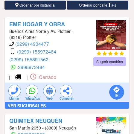
Ordenar por distancia
Ordenar por calle
a-z
EME HOGAR Y OBRA
Buenos Aires Norte y Av. Plottier -
(8316) Plottier
(0299) 4934477
(0299) 155972464
(0299) 155891562
Sugerir cambios
2995972464
Cerrado
|
|
Llamar
WhatsApp
Web
Compartir
VER SUCURSALES
QUIMTEX NEUQUÉN
San Martín 2659 - (8300) Neuquén