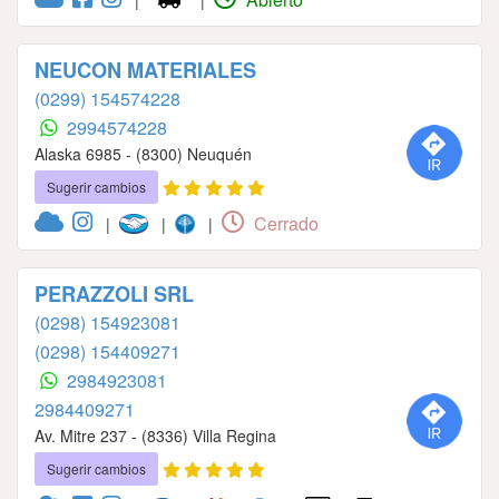
|
|
NEUCON MATERIALES
(0299) 154574228
2994574228
Alaska 6985 - (8300) Neuquén
Sugerir cambios
Cerrado
|
|
|
PERAZZOLI SRL
(0298) 154923081
(0298) 154409271
2984923081
2984409271
Av. Mitre 237 - (8336) Villa Regina
Sugerir cambios