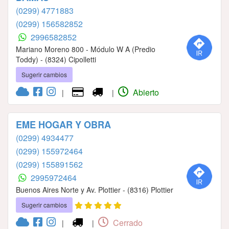
(0299) 4771883
(0299) 156582852
2996582852
Mariano Moreno 800 - Módulo W A (Predio
Toddy) - (8324) Cipolletti
Sugerir cambios
Abierto
|
|
EME HOGAR Y OBRA
(0299) 4934477
(0299) 155972464
(0299) 155891562
2995972464
Buenos Aires Norte y Av. Plottier - (8316) Plottier
Sugerir cambios
Cerrado
|
|