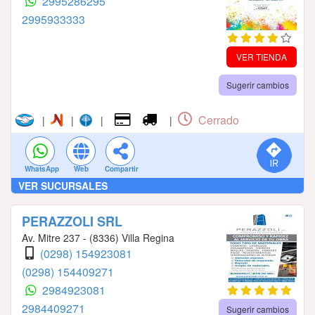
2995286295
2995933333
VER TIENDA
Sugerir cambios
Cerrado
|
|
|
|
WhatsApp
Web
Compartir
VER SUCURSALES
PERAZZOLI SRL
Av. Mitre 237 - (8336) Villa Regina
(0298) 154923081
(0298) 154409271
2984923081
2984409271
Sugerir cambios