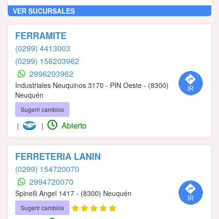
VER SUCURSALES
FERRAMITE
(0299) 4413003
(0299) 156203962
2996203962
Industriales Neuquinos 3170 - PIN Oeste - (8300)
Neuquén
Sugerir cambios
Abierto
|
|
FERRETERIA LANIN
(0299) 154720070
2994720070
Spinelli Angel 1417 - (8300) Neuquén
Sugerir cambios