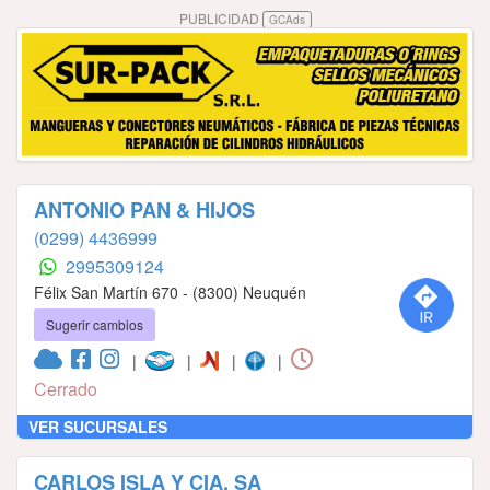
PUBLICIDAD
GCAds
ANTONIO PAN & HIJOS
(0299) 4436999
2995309124
Félix San Martín 670 - (8300) Neuquén
Sugerir cambios
|
|
|
|
Cerrado
VER SUCURSALES
CARLOS ISLA Y CIA. SA