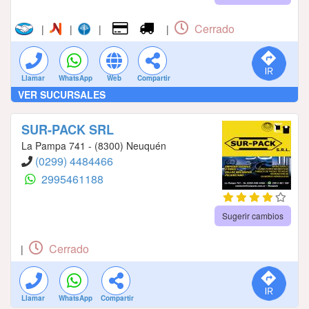
Cerrado
|
|
|
|
Llamar
WhatsApp
Web
Compartir
VER SUCURSALES
SUR-PACK SRL
La Pampa 741 - (8300) Neuquén
(0299) 4484466
2995461188
Sugerir cambios
Cerrado
|
Llamar
WhatsApp
Compartir