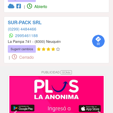
Abierto
|
SUR-PACK SRL
(0299) 4484466
2995461188
La Pampa 741 - (8300) Neuquén
Sugerir cambios
Cerrado
|
PUBLICIDAD
GCAds