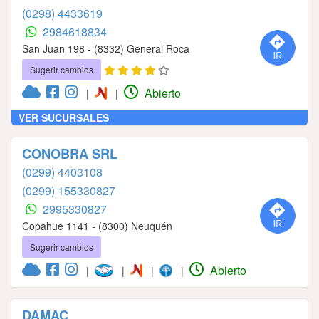
(0298) 4433619
2984618834
San Juan 198 - (8332) General Roca
Sugerir cambios
Abierto
|
|
VER SUCURSALES
CONOBRA SRL
(0299) 4403108
(0299) 155330827
2995330827
Copahue 1141 - (8300) Neuquén
Sugerir cambios
Abierto
|
|
|
|
DAMAC