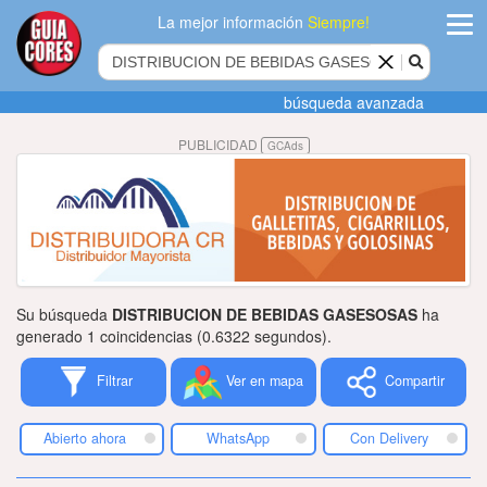
La mejor información
Siempre!
ingres
búsqueda avanzada
Agregar
PUBLICIDAD
GCAds
empres
Actualiza
datos
Publicida
Su búsqueda
DISTRIBUCION DE BEBIDAS GASESOSAS
ha
Radio
generado 1 coincidencias (0.6322 segundos).
Filtrar
Ver en mapa
Compartir
Tiendacore
Contacteno
Abierto ahora
WhatsApp
Con Delivery