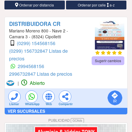
Ordenar por distancia
Ordenar por calle
a-z
DISTRIBUIDORA CR
Mariano Moreno 800 - Nave 2 -
Camara 3 - (8324) Cipolletti
(0299) 154568156
(0299) 156732847 Listas de
precios
Sugerir cambios
2994568156
2996732847 Listas de precios
Abierto
|
Llamar
WhatsApp
Web
Compartir
VER SUCURSALES
PUBLICIDAD
GCAds