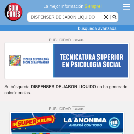
La mejor información
Siempre!
ingres
búsqueda avanzada
Agregar
PUBLICIDAD
GCAds
empres
Actualiza
datos
Publicida
Su búsqueda
DISPENSER DE JABON LIQUIDO
no ha generado
Radio
coincidencias.
Tiendacore
PUBLICIDAD
GCAds
Contacteno