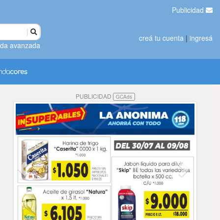
Publicidad
creá tu cuenta
|
ingresá
da avanzada
PUBLICIDAD
GCAds