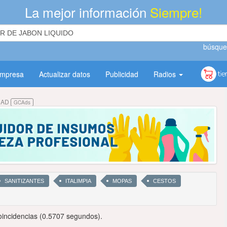
La mejor información
Siempre!
búsque
empresa
Actualizar datos
Publicidad
Radios
DAD
GCAds
SANITIZANTES
ITALIMPIA
MOPAS
CESTOS
incidencias (0.5707 segundos).