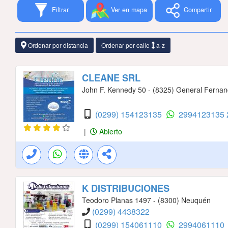
Filtrar
Ver en mapa
Compartir
Ordenar por distancia
Ordenar por calle
a-z
CLEANE SRL
John F. Kennedy 50 - (8325) General Ferna
(0299) 154123135
2994123135
|
Abierto
K DISTRIBUCIONES
Teodoro Planas 1497 - (8300) Neuquén
(0299) 4438322
(0299) 154061110
2994061110