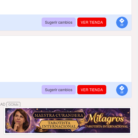
Sugerir cambios
VER TIENDA
Sugerir cambios
VER TIENDA
DAD
GCAds