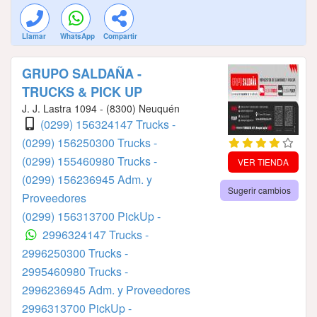
Llamar
WhatsApp
Compartir
GRUPO SALDAÑA -
TRUCKS & PICK UP
J. J. Lastra 1094 - (8300) Neuquén
(0299) 156324147 Trucks -
(0299) 156250300 Trucks -
(0299) 155460980 Trucks -
VER TIENDA
(0299) 156236945 Adm. y
Sugerir cambios
Proveedores
(0299) 156313700 PickUp -
2996324147 Trucks -
2996250300 Trucks -
2995460980 Trucks -
2996236945 Adm. y Proveedores
2996313700 PickUp -