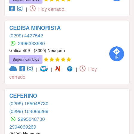
Hoy cerrado.
|
CEDISA MINORISTA
(0299) 4427542
2996333580
Gatica 409 - (8300) Neuquén
Sugerir cambios
Hoy
|
|
|
|
cerrado.
CEFERINO
(0299) 155048730
(0299) 154069269
2995048730
2994069269
(8300) Neuquén