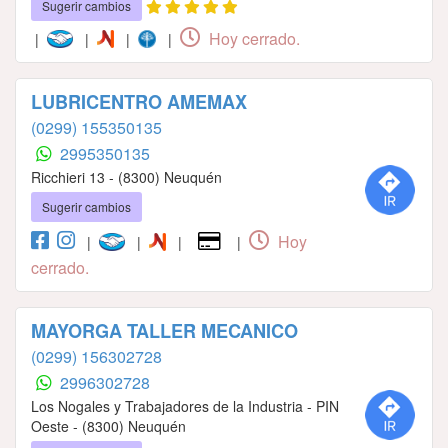
Sugerir cambios
Hoy cerrado.
|
|
|
|
LUBRICENTRO AMEMAX
(0299) 155350135
2995350135
Ricchieri 13 - (8300) Neuquén
Sugerir cambios
Hoy
|
|
|
|
cerrado.
MAYORGA TALLER MECANICO
(0299) 156302728
2996302728
Los Nogales y Trabajadores de la Industria - PIN
Oeste - (8300) Neuquén