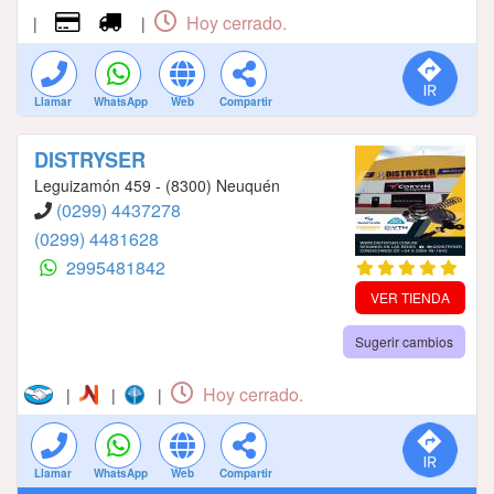
Hoy cerrado.
|
|
Llamar
WhatsApp
Web
Compartir
DISTRYSER
Leguizamón 459 - (8300) Neuquén
(0299) 4437278
(0299) 4481628
2995481842
VER TIENDA
Sugerir cambios
Hoy cerrado.
|
|
|
Llamar
WhatsApp
Web
Compartir