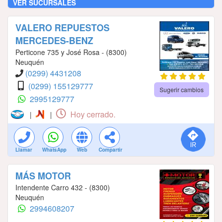
VER SUCURSALES
VALERO REPUESTOS
MERCEDES-BENZ
Perticone 735 y José Rosa - (8300)
Neuquén
(0299) 4431208
(0299) 155129777
Sugerir cambios
2995129777
Hoy cerrado.
|
|
Llamar
WhatsApp
Web
Compartir
MÁS MOTOR
Intendente Carro 432 - (8300)
Neuquén
2994608207