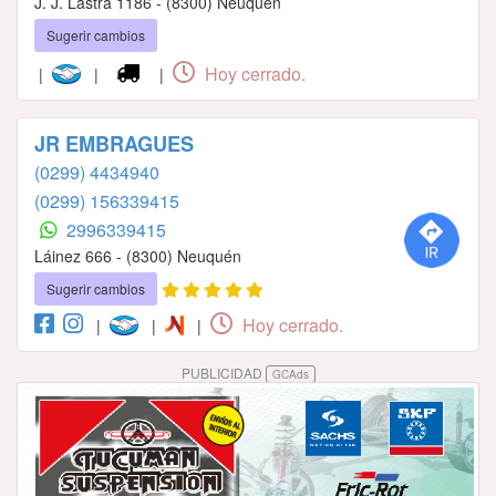
J. J. Lastra 1186 - (8300) Neuquén
Sugerir cambios
Hoy cerrado.
|
|
|
JR EMBRAGUES
(0299) 4434940
(0299) 156339415
2996339415
Láinez 666 - (8300) Neuquén
Sugerir cambios
Hoy cerrado.
|
|
|
PUBLICIDAD
GCAds