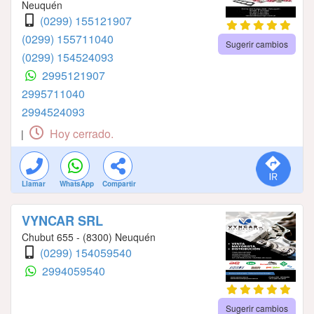
Neuquén
(0299) 155121907
(0299) 155711040
Sugerir cambios
(0299) 154524093
2995121907
2995711040
2994524093
Hoy cerrado.
|
Llamar
WhatsApp
Compartir
VYNCAR SRL
Chubut 655 - (8300) Neuquén
(0299) 154059540
2994059540
Sugerir cambios