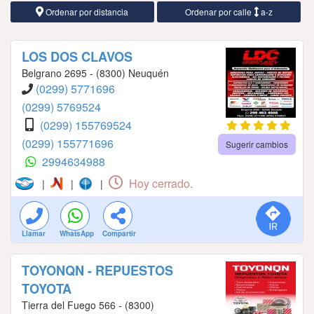
Ordenar por distancia
Ordenar por calle
a-z
LOS DOS CLAVOS
Belgrano 2695 - (8300) Neuquén
(0299) 5771696
(0299) 5769524
(0299) 155769524
(0299) 155771696
Sugerir cambios
2994634988
Hoy cerrado.
|
|
|
Llamar
WhatsApp
Compartir
TOYONQN - REPUESTOS
TOYOTA
Tierra del Fuego 566 - (8300)