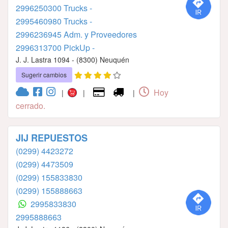
2996250300 Trucks -
2995460980 Trucks -
2996236945 Adm. y Proveedores
2996313700 PickUp -
J. J. Lastra 1094 - (8300) Neuquén
Sugerir cambios
Hoy
|
|
|
cerrado.
JIJ REPUESTOS
(0299) 4423272
(0299) 4473509
(0299) 155833830
(0299) 155888663
2995833830
2995888663