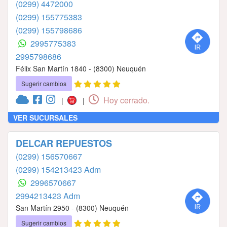
(0299) 4472000
(0299) 155775383
(0299) 155798686
2995775383
2995798686
Félix San Martín 1840 - (8300) Neuquén
Sugerir cambios
Hoy cerrado.
|
|
VER SUCURSALES
DELCAR REPUESTOS
(0299) 156570667
(0299) 154213423 Adm
2996570667
2994213423 Adm
San Martín 2950 - (8300) Neuquén
Sugerir cambios