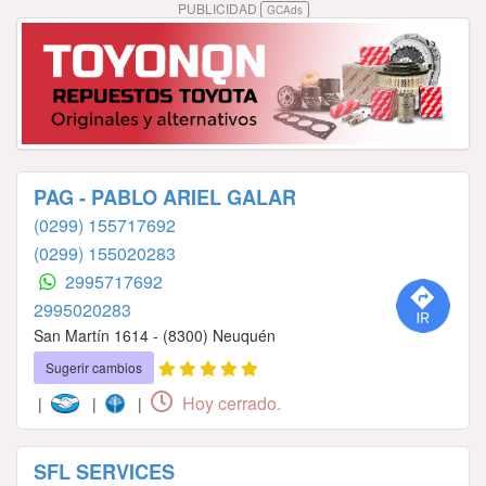
PUBLICIDAD
GCAds
PAG - PABLO ARIEL GALAR
(0299) 155717692
(0299) 155020283
2995717692
2995020283
San Martín 1614 - (8300) Neuquén
Sugerir cambios
Hoy cerrado.
|
|
|
SFL SERVICES