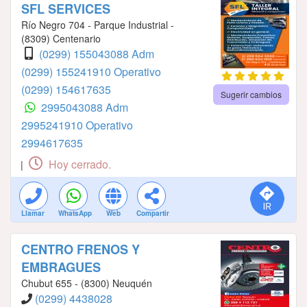
SFL SERVICES
Río Negro 704 - Parque Industrial -
(8309) Centenario
(0299) 155043088 Adm
(0299) 155241910 Operativo
(0299) 154617635
Sugerir cambios
2995043088 Adm
2995241910 Operativo
2994617635
Hoy cerrado.
|
Llamar
WhatsApp
Web
Compartir
CENTRO FRENOS Y
EMBRAGUES
Chubut 655 - (8300) Neuquén
(0299) 4438028