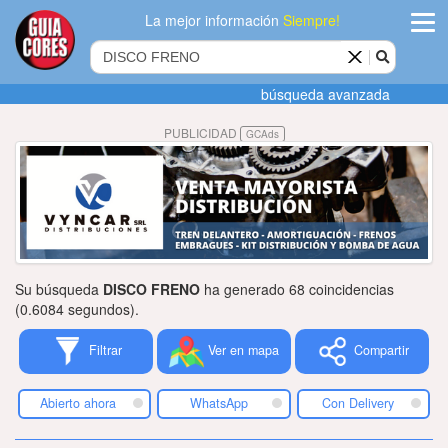
La mejor información
Siempre!
ingres
búsqueda avanzada
Agregar
PUBLICIDAD
GCAds
empres
Actualiza
datos
Publicida
Su búsqueda
DISCO FRENO
ha generado 68 coincidencias
Radio
(0.6084 segundos).
Filtrar
Ver en mapa
Compartir
Tiendacore
Contacteno
Abierto ahora
WhatsApp
Con Delivery