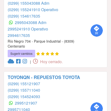
(0299) 155043088 Adm
(0299) 155241910 Operativo
(0299) 154617635
2995043088 Adm
2995241910 Operativo
2994617635
Río Negro 704 - Parque Industrial - (8309)
Centenario
Sugerir cambios
Hoy cerrado.
|
TOYONQN - REPUESTOS TOYOTA
(0299) 155121907
(0299) 155711040
(0299) 154524093
2995121907
2995711040