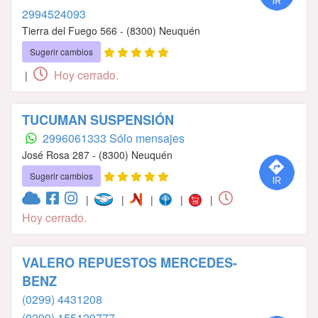
2994524093
Tierra del Fuego 566 - (8300) Neuquén
Sugerir cambios
Hoy cerrado.
|
TUCUMAN SUSPENSIÓN
2996061333 Sólo mensajes
José Rosa 287 - (8300) Neuquén
Sugerir cambios
|
|
|
|
|
Hoy cerrado.
VALERO REPUESTOS MERCEDES-
BENZ
(0299) 4431208
(0299) 155129777