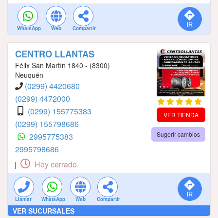
WhatsApp
Web
Compartir
CENTRO LLANTAS
Félix San Martín 1840 - (8300)
Neuquén
(0299) 4420680
(0299) 4472000
(0299) 155775383
VER TIENDA
(0299) 155798686
Sugerir cambios
2995775383
2995798686
Hoy cerrado.
|
Llamar
WhatsApp
Web
Compartir
VER SUCURSALES