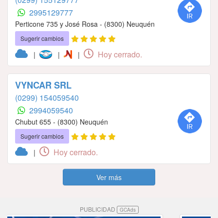
2995129777
Perticone 735 y José Rosa - (8300) Neuquén
Sugerir cambios
Hoy cerrado.
|
|
|
VYNCAR SRL
(0299) 154059540
2994059540
Chubut 655 - (8300) Neuquén
Sugerir cambios
Hoy cerrado.
|
Ver más
PUBLICIDAD
GCAds