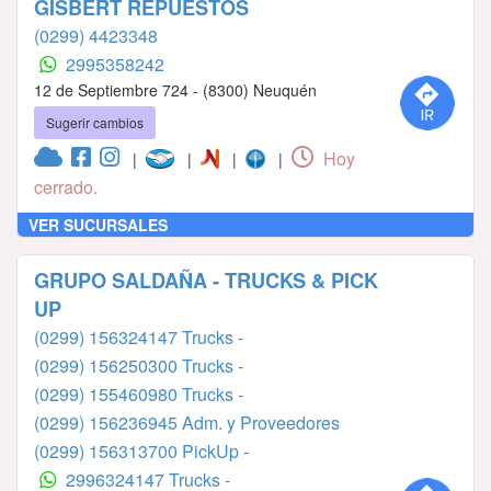
GISBERT REPUESTOS
(0299) 4423348
2995358242
12 de Septiembre 724 - (8300) Neuquén
Sugerir cambios
Hoy
|
|
|
|
cerrado.
VER SUCURSALES
GRUPO SALDAÑA - TRUCKS & PICK
UP
(0299) 156324147 Trucks -
(0299) 156250300 Trucks -
(0299) 155460980 Trucks -
(0299) 156236945 Adm. y Proveedores
(0299) 156313700 PickUp -
2996324147 Trucks -