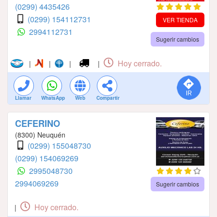
(0299) 4435426
(0299) 154112731
VER TIENDA
2994112731
Sugerir cambios
Hoy cerrado.
|
|
|
|
Llamar
WhatsApp
Web
Compartir
CEFERINO
(8300) Neuquén
(0299) 155048730
(0299) 154069269
2995048730
2994069269
Sugerir cambios
Hoy cerrado.
|