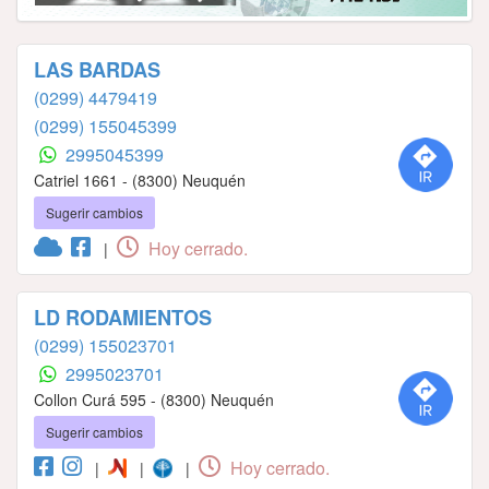
LAS BARDAS
(0299) 4479419
(0299) 155045399
2995045399
Catriel 1661 - (8300) Neuquén
Sugerir cambios
Hoy cerrado.
|
LD RODAMIENTOS
(0299) 155023701
2995023701
Collon Curá 595 - (8300) Neuquén
Sugerir cambios
Hoy cerrado.
|
|
|