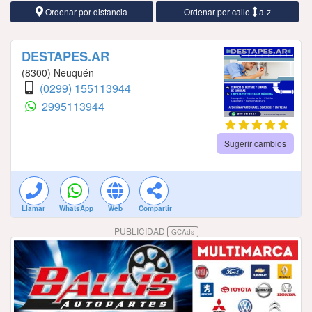
Ordenar por distancia
Ordenar por calle
a-z
DESTAPES.AR
(8300) Neuquén
(0299) 155113944
2995113944
Sugerir cambios
Llamar
WhatsApp
Web
Compartir
PUBLICIDAD
GCAds