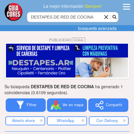
La mejor información
Siempre!
ingres
búsqueda avanzada
Agregar
PUBLICIDAD
GCAds
empres
Actualiza
datos
Publicida
Su búsqueda
DESTAPES DE RED DE COCINA
ha generado 1
Radio
coincidencias (0.6109 segundos).
Filtrar
Ver en mapa
Compartir
Tiendacore
Contacteno
Abierto ahora
WhatsApp
Con Delivery