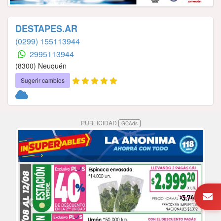
DESTAPES.AR
(0299) 155113944
2995113944
(8300) Neuquén
Sugerir cambios
PUBLICIDAD
GCAds