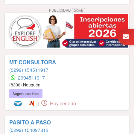
PUBLICIDAD
GCAds
MT CONSULTORA
(0299) 154511917
2994511917
(8300) Neuquén
Sugerir cambios
Hoy cerrado.
|
|
|
PASITO A PASO
(0299) 154097812