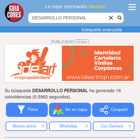
La mejor información
Siempre!
ingres
búsqueda avanzada
Agregar
PUBLICIDAD
GCAds
empres
Actualiza
datos
Publicida
Su búsqueda
DESARROLLO PERSONAL
ha generado 16
Radio
coincidencias (0.5962 segundos).
Filtrar
Ver en mapa
Compartir
Tiendacore
Contacteno
Abierto ahora
WhatsApp
Con Delivery