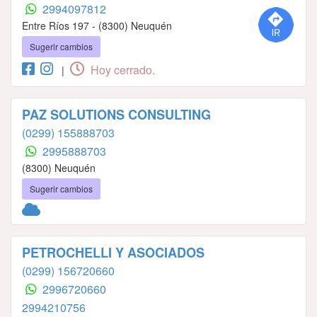
2994097812
Entre Ríos 197 - (8300) Neuquén
Sugerir cambios
Hoy cerrado.
|
PAZ SOLUTIONS CONSULTING
(0299) 155888703
2995888703
(8300) Neuquén
Sugerir cambios
PETROCHELLI Y ASOCIADOS
(0299) 156720660
2996720660
2994210756