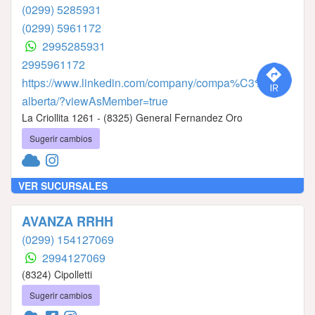
(0299) 5285931
(0299) 5961172
2995285931
2995961172
https://www.linkedin.com/company/compa%C3%B1ia-
alberta/?viewAsMember=true
La Criollita 1261 - (8325) General Fernandez Oro
Sugerir cambios
VER SUCURSALES
AVANZA RRHH
(0299) 154127069
2994127069
(8324) Cipolletti
Sugerir cambios