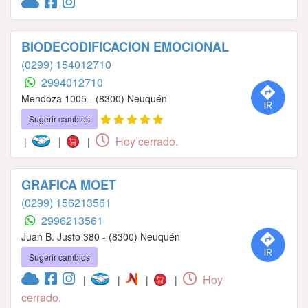
BIODECODIFICACION EMOCIONAL
(0299) 154012710
2994012710
Mendoza 1005 - (8300) Neuquén
Sugerir cambios
Hoy cerrado.
|
|
|
GRAFICA MOET
(0299) 156213561
2996213561
Juan B. Justo 380 - (8300) Neuquén
Sugerir cambios
Hoy
|
|
|
|
cerrado.