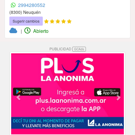
2994280552
(8300) Neuquén
Sugerir cambios
Abierto
|
PUBLICIDAD
GCAds