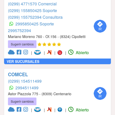
(0299) 4771570 Comercial
(0299) 155850425 Soporte
(0299) 155752394 Consultora
2995850425 Soporte
2995752394
Mariano Moreno 760 - Of.156 - (8324) Cipolletti
Sugerir cambios
Abierto
|
|
|
|
VER SUCURSALES
COMCEL
(0299) 154511499
2994511499
Astor Piazzola 775 - (8309) Centenario
Sugerir cambios
Abierto
|
|
|
|