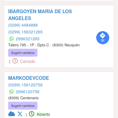
IBARGOYEN MARIA DE LOS
ANGELES
(0299) 4484886
(0299) 156321265
2996321265
Talero 795 - 1P - Dpto.C - (8300) Neuquén
Sugerir cambios
Cerrado
|
MARKODEVCODE
(0299) 156120756
2996120756
(8309) Centenario
Sugerir cambios
Abierto
|