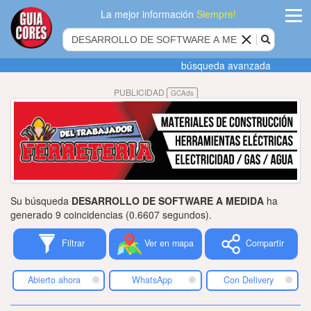
La mejor información
Siempre!
ingres
búsqueda avanzada
Agregar
PUBLICIDAD
GCAds
empres
Actualiza
datos
Publicida
Su búsqueda
DESARROLLO DE SOFTWARE A MEDIDA
ha
Radio
generado 9 coincidencias (0.6607 segundos).
Filtrar
Ver en mapa
Compartir
Tiendacore
Contacteno
Abierto ahora
WhatsApp
Con Delivery