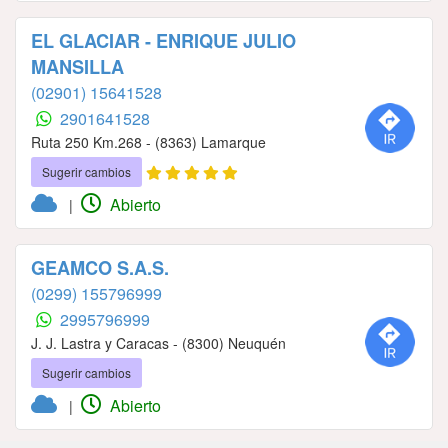
EL GLACIAR - ENRIQUE JULIO
MANSILLA
(02901) 15641528
2901641528
Ruta 250 Km.268 - (8363) Lamarque
Sugerir cambios
Abierto
|
GEAMCO S.A.S.
(0299) 155796999
2995796999
J. J. Lastra y Caracas - (8300) Neuquén
Sugerir cambios
Abierto
|