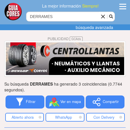
La mejor información
Siempre!
ingres
búsqueda avanzada
Agregar
PUBLICIDAD
GCAds
empres
Actualiza
datos
Publicida
Su búsqueda
DERRAMES
ha generado 3 coincidencias (0.7744
Radio
segundos).
Filtrar
Ver en mapa
Compartir
Tiendacore
Contacteno
Abierto ahora
WhatsApp
Con Delivery