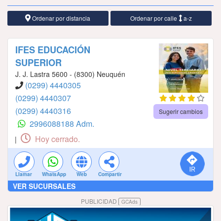
Ordenar por distancia
Ordenar por calle
a-z
IFES EDUCACIÓN
SUPERIOR
J. J. Lastra 5600 - (8300) Neuquén
(0299) 4440305
(0299) 4440307
(0299) 4440316
Sugerir cambios
2996088188 Adm.
Hoy cerrado.
|
Llamar
WhatsApp
Web
Compartir
VER SUCURSALES
PUBLICIDAD
GCAds