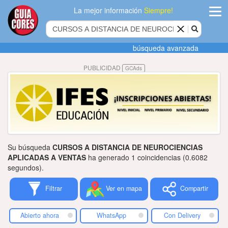
La mejor información
Siempre!
ingres
búsqueda avanzada
Agregar
PUBLICIDAD
GCAds
empres
Actualiza
datos
Publicida
Su búsqueda
CURSOS A DISTANCIA DE NEUROCIENCIAS
Radio
APLICADAS A VENTAS
ha generado 1 coincidencias (0.6082
segundos).
Tiendacore
Filtrar
Ver en mapa
Compartir
Contacteno
Abierto ahora
WhatsApp
Con Delivery