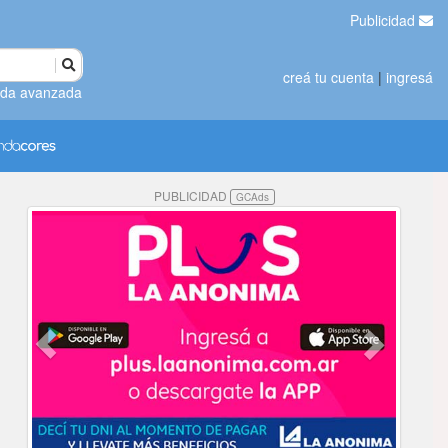
Publicidad
creá tu cuenta
|
ingresá
da avanzada
PUBLICIDAD
GCAds