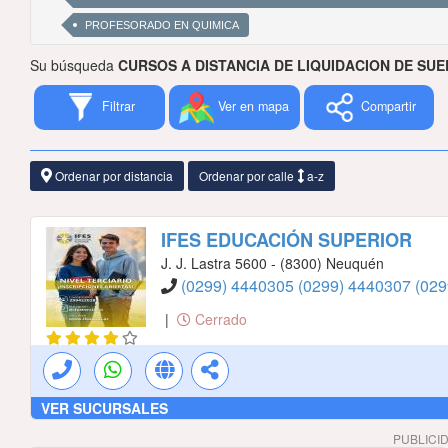
PROFESORADO EN QUIMICA
Su búsqueda
CURSOS A DISTANCIA DE LIQUIDACION DE SU
Filtrar
Ver en mapa
Compartir
Ordenar por distancia
Ordenar por calle
a-z
IFES EDUCACIÓN SUPERIOR
J. J. Lastra 5600 - (8300) Neuquén
(0299) 4440305
(0299) 4440307
(02
|
Cerrado
VER SUCURSALES
PUBLICI