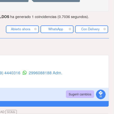
ELDOS
ha generado 1 coincidencias (0.7036 segundos).
Abierto ahora
WhatsApp
Con Delivery
99) 4440316
2996088188 Adm.
Sugerir cambios
DAD
GCAds