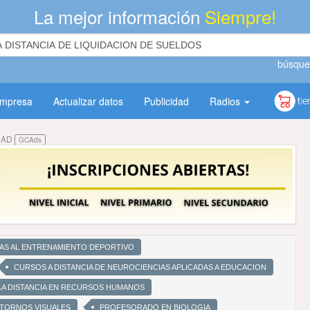
La mejor información
Siempre!
búsque
empresa
Actualizar datos
Publicidad
Radios
DAD
GCAds
DAS AL ENTRENAMIENTO DEPORTIVO
CURSOS A DISTANCIA DE NEUROCIENCIAS APLICADAS A EDUCACION
 A DISTANCIA EN RECURSOS HUMANOS
NTORNOS VISUALES
PROFESORADO EN BIOLOGIA