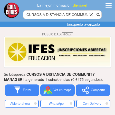
La mejor información
Siempre!
ingres
búsqueda avanzada
Agregar
PUBLICIDAD
GCAds
empres
Actualiza
datos
Publicida
Su búsqueda
CURSOS A DISTANCIA DE COMMUNITY
Radio
MANAGER
ha generado 1 coincidencias (0.6475 segundos).
Filtrar
Ver en mapa
Compartir
Tiendacore
Contacteno
Abierto ahora
WhatsApp
Con Delivery