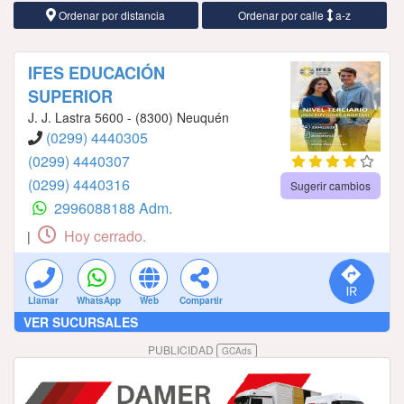
Ordenar por distancia
Ordenar por calle
a-z
IFES EDUCACIÓN
SUPERIOR
J. J. Lastra 5600 - (8300) Neuquén
(0299) 4440305
(0299) 4440307
(0299) 4440316
Sugerir cambios
2996088188 Adm.
Hoy cerrado.
|
Llamar
WhatsApp
Web
Compartir
VER SUCURSALES
PUBLICIDAD
GCAds