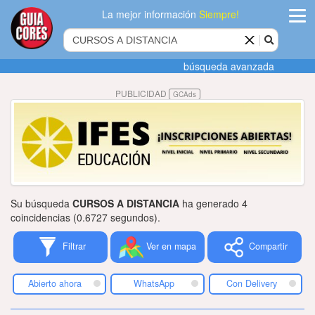
La mejor información
Siempre!
ingres
búsqueda avanzada
Agregar
PUBLICIDAD
GCAds
empres
Actualiza
datos
Publicida
Su búsqueda
CURSOS A DISTANCIA
ha generado 4
Radio
coincidencias (0.6727 segundos).
Filtrar
Ver en mapa
Compartir
Tiendacore
Contacteno
Abierto ahora
WhatsApp
Con Delivery