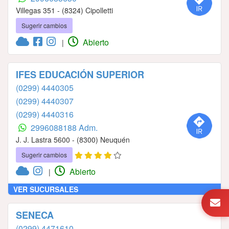
Villegas 351 - (8324) Cipolletti
Sugerir cambios
Abierto
|
IFES EDUCACIÓN SUPERIOR
(0299) 4440305
(0299) 4440307
(0299) 4440316
2996088188 Adm.
J. J. Lastra 5600 - (8300) Neuquén
Sugerir cambios
Abierto
|
VER SUCURSALES
SENECA
(0299) 4471610