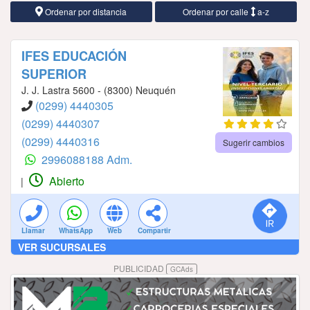
Ordenar por distancia
Ordenar por calle
a-z
IFES EDUCACIÓN
SUPERIOR
J. J. Lastra 5600 - (8300) Neuquén
(0299) 4440305
(0299) 4440307
(0299) 4440316
Sugerir cambios
2996088188 Adm.
Abierto
|
Llamar
WhatsApp
Web
Compartir
VER SUCURSALES
PUBLICIDAD
GCAds