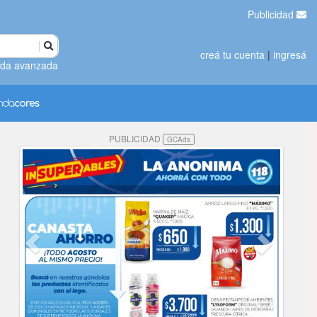
Publicidad
creá tu cuenta
|
ingresá
da avanzada
PUBLICIDAD
GCAds