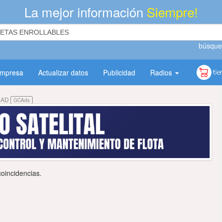
La mejor información
Siempre!
búsque
empresa
Actualizar datos
Publicidad
Radios
DAD
GCAds
oincidencias.