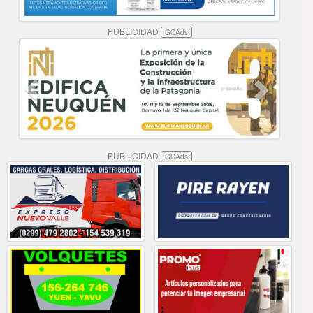
PUBLICIDAD
GCAds
PUBLICIDAD
GCAds