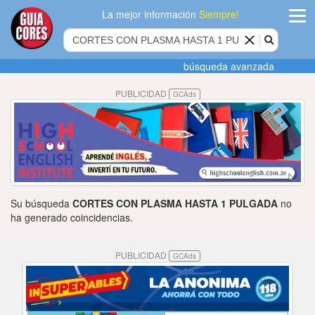
La mejor información
Siempre!
ingres
búsqueda avanzada
Agregar
PUBLICIDAD
GCAds
empres
Actualiza
datos
Publicida
Su búsqueda
CORTES CON PLASMA HASTA 1 PULGADA
no
Radio
ha generado coincidencias.
Tiendacore
PUBLICIDAD
GCAds
Contacteno