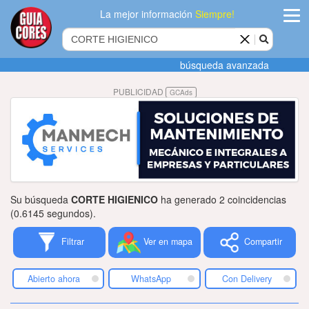
La mejor información
Siempre!
ingres
búsqueda avanzada
Agregar
PUBLICIDAD
GCAds
empres
Actualiza
datos
Publicida
Su búsqueda
CORTE HIGIENICO
ha generado 2 coincidencias
Radio
(0.6145 segundos).
Filtrar
Ver en mapa
Compartir
Tiendacore
Contacteno
Abierto ahora
WhatsApp
Con Delivery