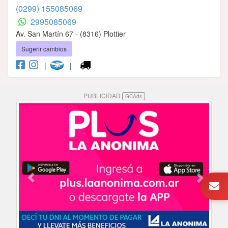
(0299) 155085069
2995085069
Av. San Martín 67 - (8316) Plottier
Sugerir cambios
|
|
PUBLICIDAD
GCAds