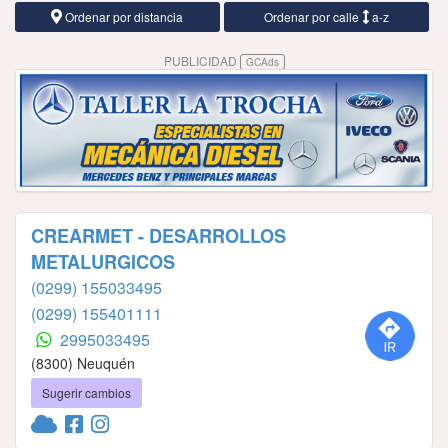
Ordenar por distancia
Ordenar por calle
a-z
PUBLICIDAD
GCAds
CREARMET - DESARROLLOS
METALURGICOS
(0299) 155033495
(0299) 155401111
2995033495
(8300) Neuquén
Sugerir cambios