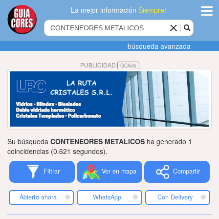
La mejor información
Siempre!
ingres
búsqueda avanzada
Agregar
PUBLICIDAD
GCAds
empres
Actualiza
datos
Publicida
Su búsqueda
CONTENEORES METALICOS
ha generado 1
Radio
coincidencias (0.621 segundos).
Filtrar
Ver en mapa
Compartir
Tiendacore
Contacteno
Abierto ahora
WhatsApp
Con Delivery