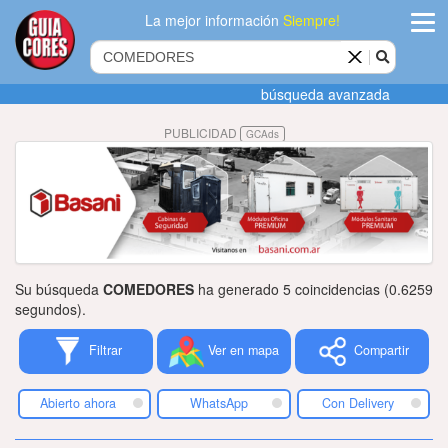
La mejor información
Siempre!
ingres
búsqueda avanzada
Agregar
PUBLICIDAD
GCAds
empres
Actualiza
datos
Publicida
Su búsqueda
COMEDORES
ha generado 5 coincidencias (0.6259
Radio
segundos).
Filtrar
Ver en mapa
Compartir
Tiendacore
Contacteno
Abierto ahora
WhatsApp
Con Delivery