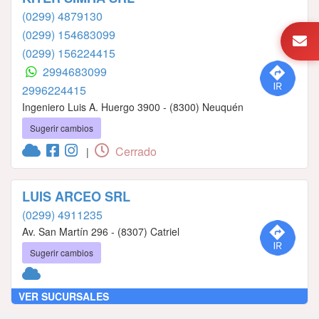
(0299) 4879130
(0299) 154683099
(0299) 156224415
2994683099
2996224415
Ingeniero Luis A. Huergo 3900 - (8300) Neuquén
Sugerir cambios
Cerrado
|
LUIS ARCEO SRL
(0299) 4911235
Av. San Martín 296 - (8307) Catriel
Sugerir cambios
VER SUCURSALES