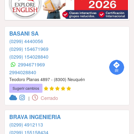
BASANI SA
(0299) 4440056
(0299) 154671969
(0299) 154028840
2994671969
2994028840
Teodoro Planas 4897 - (8300) Neuquén
Sugerir cambios
Cerrado
|
BRAVA INGENIERIA
(0299) 4912113
(0299) 155158434