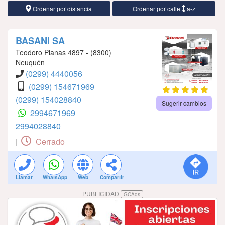
Ordenar por distancia
Ordenar por calle
a-z
BASANI SA
Teodoro Planas 4897 - (8300)
Neuquén
(0299) 4440056
(0299) 154671969
(0299) 154028840
Sugerir cambios
2994671969
2994028840
Cerrado
|
Llamar
WhatsApp
Web
Compartir
PUBLICIDAD
GCAds