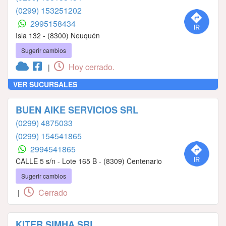
(0299) 153251202
2995158434
Isla 132 - (8300) Neuquén
Sugerir cambios
Hoy cerrado.
|
VER SUCURSALES
BUEN AIKE SERVICIOS SRL
(0299) 4875033
(0299) 154541865
2994541865
CALLE 5 s/n - Lote 165 B - (8309) Centenario
Sugerir cambios
Cerrado
|
KITER SIMHA SRL