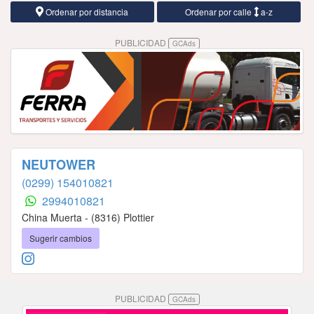
Ordenar por distancia
Ordenar por calle
a-z
PUBLICIDAD
GCAds
NEUTOWER
(0299) 154010821
2994010821
China Muerta - (8316) Plottier
Sugerir cambios
PUBLICIDAD
GCAds