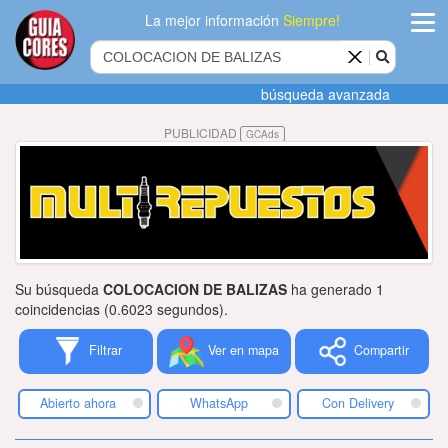
La mejor información
Siempre!
ingres
búsqueda avanzada
Agregar
PUBLICIDAD
GCAds
empres
Actualiza
datos
Publicida
Su búsqueda
COLOCACION DE BALIZAS
ha generado 1
Radio
coincidencias (0.6023 segundos).
Filtrar
Ver en mapa
Compartir
Tiendacore
Contacteno
Abierto ahora
WhatsApp
Con Delivery