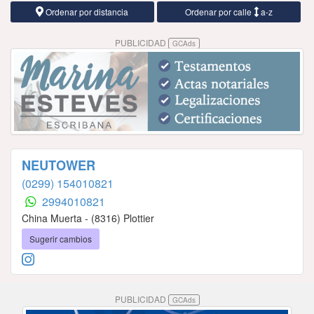
Ordenar por distancia
Ordenar por calle
a-z
PUBLICIDAD
GCAds
NEUTOWER
(0299) 154010821
2994010821
China Muerta - (8316) Plottier
Sugerir cambios
PUBLICIDAD
GCAds