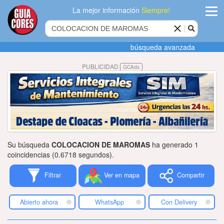
La mejor información
Siempre!
ingres
búsqueda avanzada
Agregar
PUBLICIDAD
GCAds
empres
Actualiza
datos
Publicida
Su búsqueda
COLOCACION DE MAROMAS
ha generado 1
Radio
coincidencias (0.6718 segundos).
Filtrar
Ver en mapa
Compartir
Tiendacore
Contacteno
Abierto ahora
WhatsApp
Con Delivery