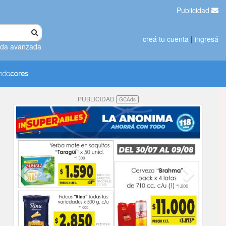
Publicidad
creá tu cuenta
|
ingresá
da avanzada
PUBLICIDAD
GCAds