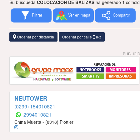
Su búsqueda
COLOCACION DE BALIZAS
ha generado 1 coincid
Filtrar
Ver en mapa
Compartir
Ordenar por distancia
Ordenar por calle
a-z
PUBLICI
NEUTOWER
(0299) 154010821
2994010821
China Muerta - (8316) Plottier