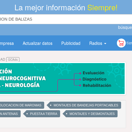
La mejor información
Siempre!
búsque
empresa
Actualizar datos
Publicidad
Radios
DAD
GCAds
OLOCACION DE MAROMAS
MONTAJES DE BANDEJAS PORTACABLES
N ANTENAS
PUESTA A TIERRA
MONTAJES Y DESMONTAJES