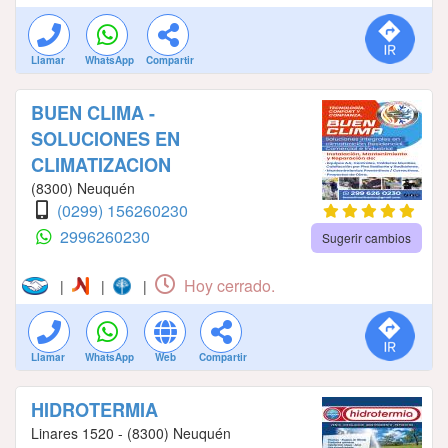
Llamar
WhatsApp
Compartir
BUEN CLIMA -
SOLUCIONES EN
CLIMATIZACION
(8300) Neuquén
(0299) 156260230
2996260230
Sugerir cambios
Hoy cerrado.
|
|
|
Llamar
WhatsApp
Web
Compartir
HIDROTERMIA
Linares 1520 - (8300) Neuquén