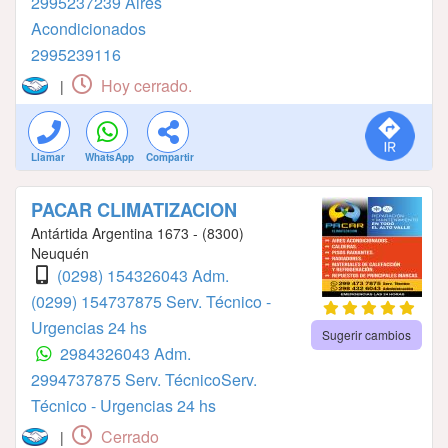
2995237239 Aires
Acondicionados
2995239116
Hoy cerrado.
|
Llamar
WhatsApp
Compartir
PACAR CLIMATIZACION
Antártida Argentina 1673 - (8300)
Neuquén
(0298) 154326043 Adm.
(0299) 154737875 Serv. Técnico -
Urgencias 24 hs
Sugerir cambios
2984326043 Adm.
2994737875 Serv. TécnicoServ.
Técnico - Urgencias 24 hs
Cerrado
|