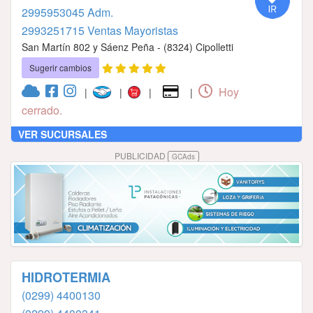
2995953045 Adm.
2993251715 Ventas Mayoristas
San Martín 802 y Sáenz Peña - (8324) Cipolletti
Sugerir cambios
Hoy
|
|
|
|
cerrado.
VER SUCURSALES
PUBLICIDAD
GCAds
HIDROTERMIA
(0299) 4400130