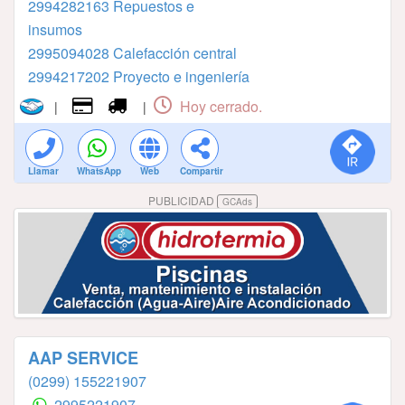
2994282163⁣⁣⁣⁣⁣⁣⁣⁣⁣⁣⁣⁣⁣⁣⁣ ⁣⁣⁣⁣⁣⁣⁣⁣⁣⁣⁣⁣⁣⁣⁣Repuestos e
insumos
2995094028⁣⁣⁣⁣⁣⁣⁣⁣⁣⁣⁣⁣⁣⁣⁣ Calefacción central
2994217202⁣⁣⁣⁣⁣⁣⁣⁣⁣⁣⁣⁣⁣ Proyecto e ingeniería
Hoy cerrado.
|
|
Llamar
WhatsApp
Web
Compartir
PUBLICIDAD
GCAds
AAP SERVICE
(0299) 155221907
2995221907