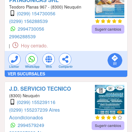
Teodoro Planas 967 - (8300) Neuquén
(0299) 154730056
(0299) 156288539
2994730056
Sugerir cambios
2996288539
Hoy cerrado.
|
Llamar
WhatsApp
Web
Compartir
VER SUCURSALES
J.D. SERVICIO TECNICO
(8300) Neuquén
(0299) 155239116
(0299) 155237239 Aires
Acondicionados
2994579249
Sugerir cambios