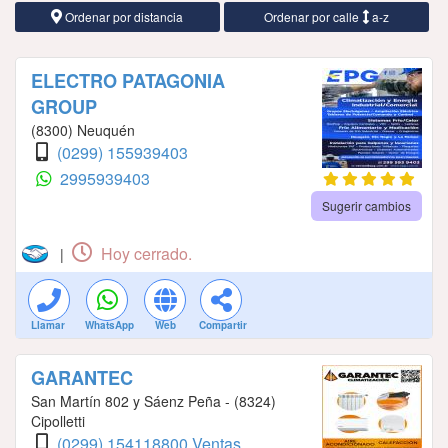
Ordenar por distancia
Ordenar por calle
a-z
ELECTRO PATAGONIA
GROUP
(8300) Neuquén
(0299) 155939403
2995939403
Sugerir cambios
Hoy cerrado.
|
Llamar
WhatsApp
Web
Compartir
GARANTEC
San Martín 802 y Sáenz Peña - (8324)
Cipolletti
(0299) 154118800 Ventas