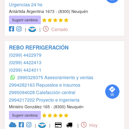
Urgencias 24 hs
Antártida Argentina 1673 - (8300) Neuquén
Sugerir cambios
Cerrado
|
|
REBO REFRIGERACIÓN
(0299) 4422979
(0299) 4422413
(0299) 4424011
2995329375 Asesoramiento y ventas
2994282163⁣⁣⁣⁣⁣⁣⁣⁣⁣⁣⁣⁣⁣⁣⁣ ⁣⁣⁣⁣⁣⁣⁣⁣⁣⁣⁣⁣⁣⁣⁣Repuestos e insumos
2995094028⁣⁣⁣⁣⁣⁣⁣⁣⁣⁣⁣⁣⁣⁣⁣ Calefacción central
2994217202⁣⁣⁣⁣⁣⁣⁣⁣⁣⁣⁣⁣⁣ Proyecto e ingeniería
Ministro González 165 - (8300) Neuquén
Sugerir cambios
Hoy
|
|
|