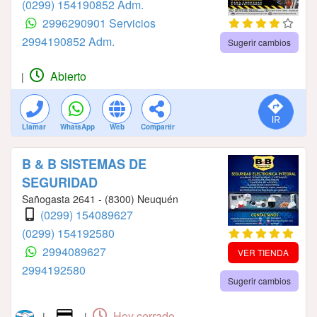
(0299) 154190852 Adm.
2996290901 Servicios
2994190852 Adm.
Sugerir cambios
Abierto
|
Llamar
WhatsApp
Web
Compartir
B & B SISTEMAS DE
SEGURIDAD
Sañogasta 2641 - (8300) Neuquén
(0299) 154089627
(0299) 154192580
2994089627
VER TIENDA
2994192580
Sugerir cambios
Hoy cerrado.
|
|