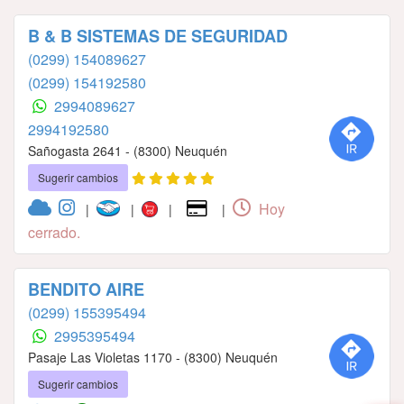
B & B SISTEMAS DE SEGURIDAD
(0299) 154089627
(0299) 154192580
2994089627
2994192580
Sañogasta 2641 - (8300) Neuquén
Sugerir cambios
Hoy
|
|
|
|
cerrado.
BENDITO AIRE
(0299) 155395494
2995395494
Pasaje Las Violetas 1170 - (8300) Neuquén
Sugerir cambios