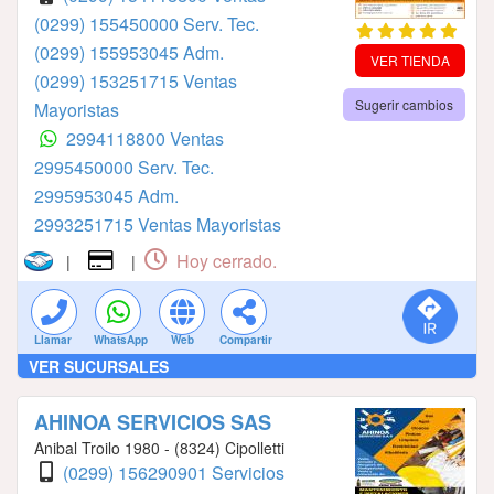
(0299) 155450000 Serv. Tec.
(0299) 155953045 Adm.
VER TIENDA
(0299) 153251715 Ventas
Sugerir cambios
Mayoristas
2994118800 Ventas
2995450000 Serv. Tec.
2995953045 Adm.
2993251715 Ventas Mayoristas
Hoy cerrado.
|
|
Llamar
WhatsApp
Web
Compartir
VER SUCURSALES
AHINOA SERVICIOS SAS
Anibal Troilo 1980 - (8324) Cipolletti
(0299) 156290901 Servicios