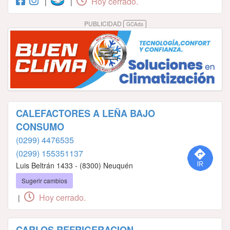
Hoy cerrado.
|
|
PUBLICIDAD
GCAds
CALEFACTORES A LEÑA BAJO
CONSUMO
(0299) 4476535
(0299) 155351137
Luis Beltrán 1433 - (8300) Neuquén
Sugerir cambios
Hoy cerrado.
|
CARLOS REFRIGERACION