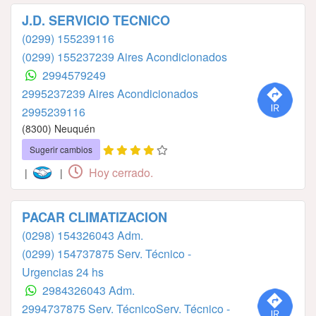
J.D. SERVICIO TECNICO
(0299) 155239116
(0299) 155237239 Aires Acondicionados
2994579249
2995237239 Aires Acondicionados
2995239116
(8300) Neuquén
Sugerir cambios
Hoy cerrado.
|
|
PACAR CLIMATIZACION
(0298) 154326043 Adm.
(0299) 154737875 Serv. Técnico -
Urgencias 24 hs
2984326043 Adm.
2994737875 Serv. TécnicoServ. Técnico -