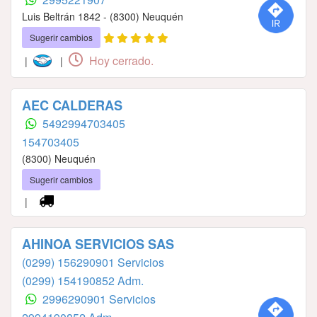
Luis Beltrán 1842 - (8300) Neuquén
Sugerir cambios
Hoy cerrado.
|
|
AEC CALDERAS
‪5492994703405‬
154703405‬
(8300) Neuquén
Sugerir cambios
|
AHINOA SERVICIOS SAS
(0299) 156290901 Servicios
(0299) 154190852 Adm.
2996290901 Servicios