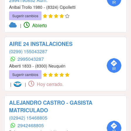
2994190852 Adm.
Anibal Troilo 1980 - (8324) Cipolletti
Sugerir cambios
Abierto
|
AIRE 24 INSTALACIONES
(0299) 155043287
2995043287
Alberti 1833 - (8300) Neuquén
Sugerir cambios
Hoy cerrado.
|
|
ALEJANDRO CASTRO - GASISTA
MATRICULADO
(02942) 15468805
2942468805