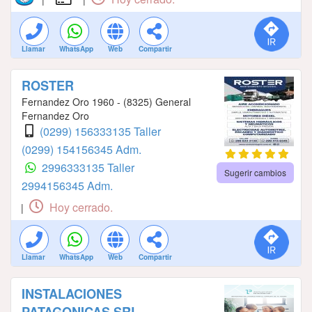
Llamar
WhatsApp
Web
Compartir
ROSTER
Fernandez Oro 1960 - (8325) General
Fernandez Oro
(0299) 156333135 Taller
(0299) 154156345 Adm.
2996333135 Taller
Sugerir cambios
2994156345 Adm.
Hoy cerrado.
|
Llamar
WhatsApp
Web
Compartir
INSTALACIONES
PATAGONICAS SRL