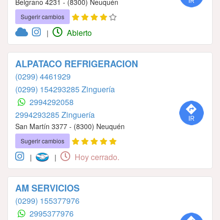
Belgrano 4231 - (8300) Neuquén
Sugerir cambios
Abierto
|
ALPATACO REFRIGERACION
(0299) 4461929
(0299) 154293285 Zinguería
2994292058
2994293285 Zinguería
San Martín 3377 - (8300) Neuquén
Sugerir cambios
Hoy cerrado.
|
|
AM SERVICIOS
(0299) 155377976
2995377976