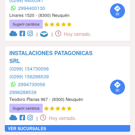
(0299) 4400341
2994400130
Linares 1520 - (8300) Neuquén
Sugerir cambios
Hoy cerrado.
|
|
INSTALACIONES PATAGONICAS
SRL
(0299) 154730056
(0299) 156288539
2994730056
2996288539
Teodoro Planas 967 - (8300) Neuquén
Sugerir cambios
Hoy cerrado.
|
VER SUCURSALES