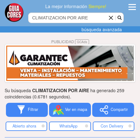
La mejor información
Siempre!
ingres
búsqueda avanzada
Agregar
PUBLICIDAD
GCAds
empres
Actualiza
datos
Publicida
Su búsqueda
CLIMATIZACION POR AIRE
ha generado 259
Radio
coincidencias (0.6781 segundos).
Filtrar
Ver en mapa
Compartir
Tiendacore
Contacteno
Abierto ahora
WhatsApp
Con Delivery