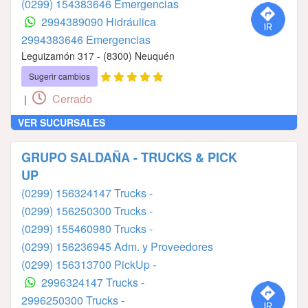
(0299) 154383646 Emergencias
2994389090 Hidráulica
2994383646 Emergencias
Leguizamón 317 - (8300) Neuquén
Sugerir cambios
Cerrado
|
VER SUCURSALES
GRUPO SALDAÑA - TRUCKS & PICK
UP
(0299) 156324147 Trucks -
(0299) 156250300 Trucks -
(0299) 155460980 Trucks -
(0299) 156236945 Adm. y Proveedores
(0299) 156313700 PickUp -
2996324147 Trucks -
2996250300 Trucks -