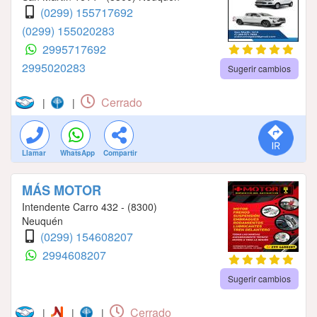
(0299) 155717692
(0299) 155020283
2995717692
2995020283
Sugerir cambios
Cerrado
|
|
Llamar
WhatsApp
Compartir
MÁS MOTOR
Intendente Carro 432 - (8300)
Neuquén
(0299) 154608207
2994608207
Sugerir cambios
Cerrado
|
|
|