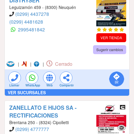
DISTRYSER
Leguizamón 459 - (8300) Neuquén
(0299) 4437278
(0299) 4481628
2995481842
VER TIENDA
Sugerir cambios
Cerrado
|
|
|
Llamar
WhatsApp
Web
Compartir
VER SUCURSALES
ZANELLATO E HIJOS SA -
RECTIFICACIONES
Brentana 250 - (8324) Cipolletti
(0299) 4777777