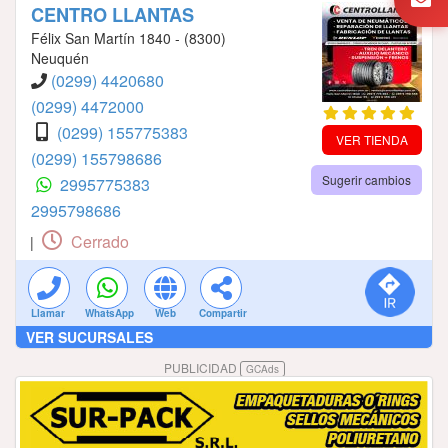
CENTRO LLANTAS
Félix San Martín 1840 - (8300)
Neuquén
(0299) 4420680
(0299) 4472000
(0299) 155775383
VER TIENDA
(0299) 155798686
Sugerir cambios
2995775383
2995798686
Cerrado
|
Llamar
WhatsApp
Web
Compartir
VER SUCURSALES
PUBLICIDAD
GCAds