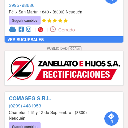
2995798686
Félix San Martín 1840 - (8300) Neuquén
Sugerir cambios
Cerrado
|
|
VER SUCURSALES
PUBLICIDAD
GCAds
COMASEG S.R.L.
(0299) 4481053
Cháneton 115 y 12 de Septiembre - (8300)
Neuquén
Sugerir cambios