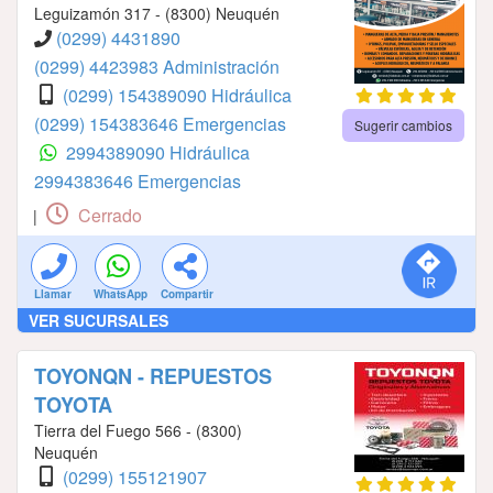
Leguizamón 317 - (8300) Neuquén
(0299) 4431890
(0299) 4423983 Administración
(0299) 154389090 Hidráulica
(0299) 154383646 Emergencias
Sugerir cambios
2994389090 Hidráulica
2994383646 Emergencias
Cerrado
|
Llamar
WhatsApp
Compartir
VER SUCURSALES
TOYONQN - REPUESTOS
TOYOTA
Tierra del Fuego 566 - (8300)
Neuquén
(0299) 155121907