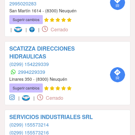
2995020283
San Martín 1614 - (8300) Neuquén
Sugerir cambios
Cerrado
|
|
|
SCATIZZA DIRECCIONES
HIDRAULICAS
(0299) 154229339
2994229339
Linares 350 - (8300) Neuquén
Sugerir cambios
Cerrado
|
|
SERVICIOS INDUSTRIALES SRL
(0299) 155573214
(0299) 155573216