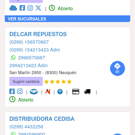
Abierto
|
VER SUCURSALES
DELCAR REPUESTOS
(0299) 156570667
(0299) 154213423 Adm
2996570667
2994213423 Adm
San Martín 2950 - (8300) Neuquén
Sugerir cambios
|
|
|
|
|
Abierto
DISTRIBUIDORA CEDISA
(0299) 4432256
2994596900