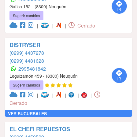
Gatica 152 - (8300) Neuquén
Sugerir cambios
Cerrado
|
|
|
DISTRYSER
(0299) 4437278
(0299) 4481628
2995481842
Leguizamón 459 - (8300) Neuquén
Sugerir cambios
|
|
|
|
|
Cerrado
VER SUCURSALES
EL CHEFI REPUESTOS
(0299) 4450529