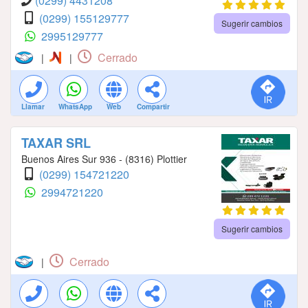
(0299) 4431208
(0299) 155129777
Sugerir cambios
2995129777
Cerrado
|
|
Llamar
WhatsApp
Web
Compartir
TAXAR SRL
Buenos Aires Sur 936 - (8316) Plottier
(0299) 154721220
2994721220
Sugerir cambios
Cerrado
|