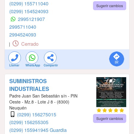
(0299) 155711040
Sugerir cambios
(0299) 154524093
2995121907
2995711040
2994524093
Cerrado
|
Llamar
WhatsApp
Compartir
SUMINISTROS
INDUSTRIALES
Padre Juan San Sebastián s/n - PIN
Oeste - Mz.8 - Lote J 8 - (8300)
Neuquén
(0299) 156275015
Sugerir cambios
(0299) 156255305
(0299) 155941945 Guardia