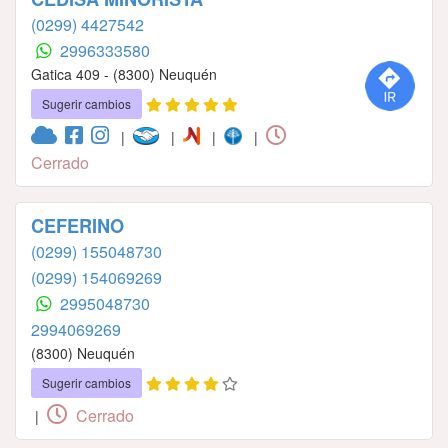
(0299) 4427542
2996333580
Gatica 409 - (8300) Neuquén
Sugerir cambios
|
|
|
|
Cerrado
CEFERINO
(0299) 155048730
(0299) 154069269
2995048730
2994069269
(8300) Neuquén
Sugerir cambios
Cerrado
|