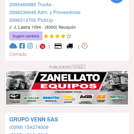
2995460980 Trucks -
2996236945 Adm. y Proveedores
2996313700 PickUp -
J. J. Lastra 1094 - (8300) Neuquén
Sugerir cambios
|
|
|
Cerrado
PUBLICIDAD
GCAds
GRUPO VENN SAS
(0299) 154274009