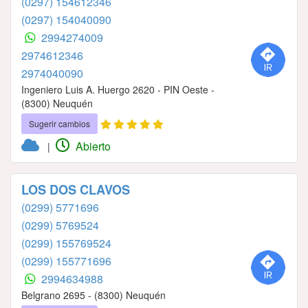
(0297) 154612346
(0297) 154040090
2994274009
2974612346
2974040090
Ingeniero Luis A. Huergo 2620 - PIN Oeste -
(8300) Neuquén
Sugerir cambios
Abierto
|
LOS DOS CLAVOS
(0299) 5771696
(0299) 5769524
(0299) 155769524
(0299) 155771696
2994634988
Belgrano 2695 - (8300) Neuquén