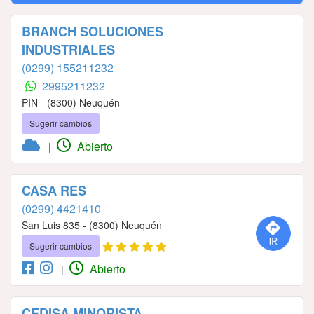
BRANCH SOLUCIONES
INDUSTRIALES
(0299) 155211232
2995211232
PIN - (8300) Neuquén
Sugerir cambios
Abierto
|
CASA RES
(0299) 4421410
San Luis 835 - (8300) Neuquén
Sugerir cambios
Abierto
|
CEDISA MINORISTA