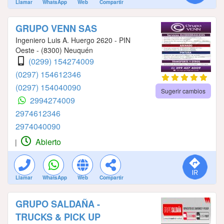
Llamar
WhatsApp
Web
Compartir
GRUPO VENN SAS
Ingeniero Luis A. Huergo 2620 - PIN
Oeste - (8300) Neuquén
(0299) 154274009
(0297) 154612346
(0297) 154040090
Sugerir cambios
2994274009
2974612346
2974040090
Abierto
|
Llamar
WhatsApp
Web
Compartir
GRUPO SALDAÑA -
TRUCKS & PICK UP