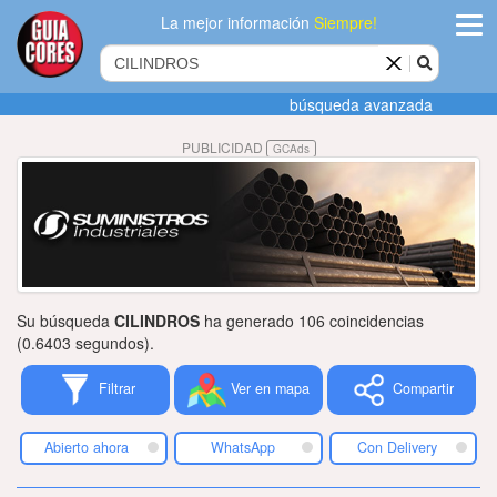
La mejor información
Siempre!
ingres
búsqueda avanzada
Agregar
PUBLICIDAD
GCAds
empres
Actualiza
datos
Publicida
Su búsqueda
CILINDROS
ha generado 106 coincidencias
Radio
(0.6403 segundos).
Filtrar
Ver en mapa
Compartir
Tiendacore
Contacteno
Abierto ahora
WhatsApp
Con Delivery