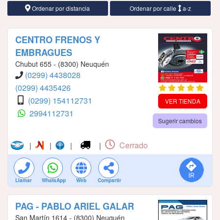
Ordenar por distancia
Ordenar por calle
a-z
CENTRO FRENOS Y
EMBRAGUES
Chubut 655 - (8300) Neuquén
(0299) 4438028
(0299) 4435426
(0299) 154112731
VER TIENDA
2994112731
Sugerir cambios
Cerrado
|
|
|
|
Llamar
WhatsApp
Web
Compartir
PAG - PABLO ARIEL GALAR
San Martín 1614 - (8300) Neuquén