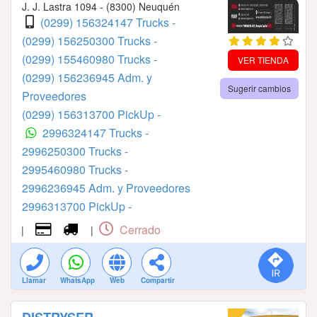
J. J. Lastra 1094 - (8300) Neuquén
(0299) 156324147 Trucks -
(0299) 156250300 Trucks -
(0299) 155460980 Trucks -
VER TIENDA
(0299) 156236945 Adm. y
Sugerir cambios
Proveedores
(0299) 156313700 PickUp -
2996324147 Trucks -
2996250300 Trucks -
2995460980 Trucks -
2996236945 Adm. y Proveedores
2996313700 PickUp -
Cerrado
|
|
Llamar
WhatsApp
Web
Compartir