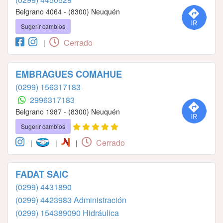
Belgrano 4064 - (8300) Neuquén
Sugerir cambios
Cerrado
|
EMBRAGUES COMAHUE
(0299) 156317183
2996317183
Belgrano 1987 - (8300) Neuquén
Sugerir cambios
Cerrado
|
|
|
FADAT SAIC
(0299) 4431890
(0299) 4423983 Administración
(0299) 154389090 Hidráulica