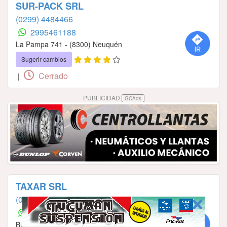
SUR-PACK SRL
(0299) 4484466
2995461188
La Pampa 741 - (8300) Neuquén
Sugerir cambios
Cerrado
|
PUBLICIDAD
GCAds
TAXAR SRL
(0299) 154721220
2994721220
Buenos Aires Sur 936 - (8316) Plottier