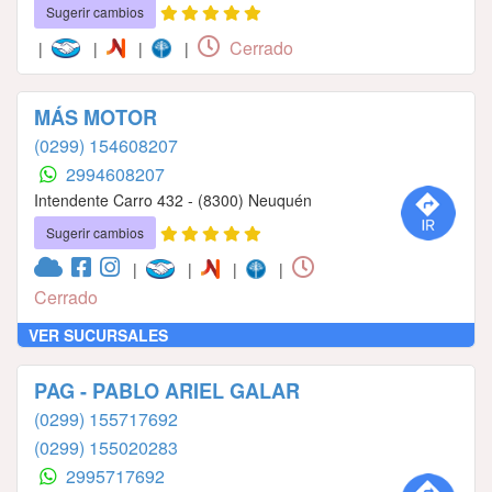
Sugerir cambios
Cerrado
|
|
|
|
MÁS MOTOR
(0299) 154608207
2994608207
Intendente Carro 432 - (8300) Neuquén
Sugerir cambios
|
|
|
|
Cerrado
VER SUCURSALES
PAG - PABLO ARIEL GALAR
(0299) 155717692
(0299) 155020283
2995717692