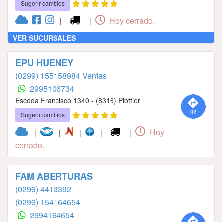
Sugerir cambios
Hoy cerrado.
|
|
VER SUCURSALES
EPU HUENEY
(0299) 155158984 Ventas
2995106734
Escoda Francisco 1340 - (8316) Plottier
Sugerir cambios
Hoy
|
|
|
|
|
cerrado.
FAM ABERTURAS
(0299) 4413392
(0299) 154164654
2994164654