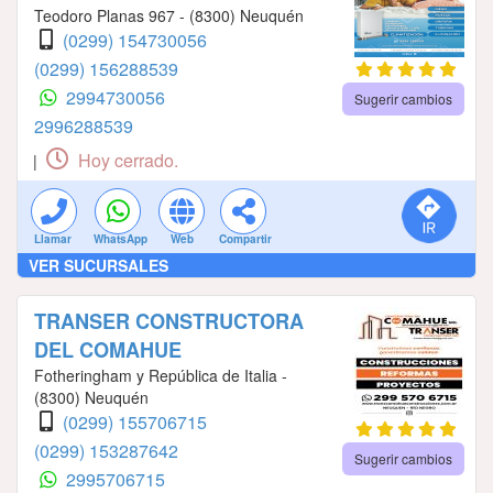
Teodoro Planas 967 - (8300) Neuquén
(0299) 154730056
(0299) 156288539
2994730056
Sugerir cambios
2996288539
Hoy cerrado.
|
Llamar
WhatsApp
Web
Compartir
VER SUCURSALES
TRANSER CONSTRUCTORA
DEL COMAHUE
Fotheringham y República de Italia -
(8300) Neuquén
(0299) 155706715
(0299) 153287642
Sugerir cambios
2995706715