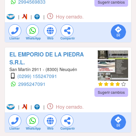
2994569833
Sugerir cambios
Hoy cerrado.
|
|
|
Llamar
WhatsApp
Web
Compartir
EL EMPORIO DE LA PIEDRA
S.R.L.
San Martín 2911 - (8300) Neuquén
(0299) 155247091
2995247091
Sugerir cambios
Hoy cerrado.
|
|
|
Llamar
WhatsApp
Web
Compartir