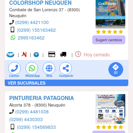
COLORSHOP NEUQUEN
Combate de San Lorenzo 37 - (8300)
Neuquén
(0299) 4421100
(0299) 155163462
2995163462
Sugerir cambios
Hoy cerrado.
|
|
|
|
Llamar
WhatsApp
Web
Compartir
VER SUCURSALES
PINTURERIA PATAGONIA
Alcorta 378 - (8300) Neuquén
(0299) 4481038
(0299) 4430303
(0299) 154569833