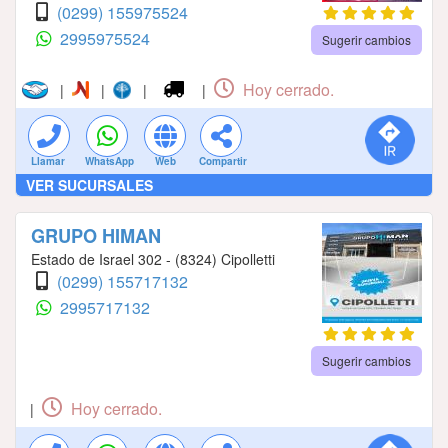
(0299) 155975524
2995975524
Sugerir cambios
Hoy cerrado.
|
|
|
|
Llamar
WhatsApp
Web
Compartir
VER SUCURSALES
GRUPO HIMAN
Estado de Israel 302 - (8324) Cipolletti
(0299) 155717132
2995717132
Sugerir cambios
Hoy cerrado.
|