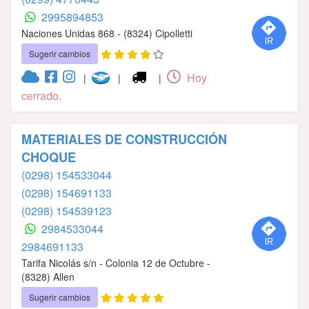
2995894853
Naciones Unidas 868 - (8324) Cipolletti
Sugerir cambios
Hoy
|
|
|
cerrado.
MATERIALES DE CONSTRUCCIÓN
CHOQUE
(0298) 154533044
(0298) 154691133
(0298) 154539123
2984533044
2984691133
Tarifa Nicolás s/n - Colonia 12 de Octubre -
(8328) Allen
Sugerir cambios