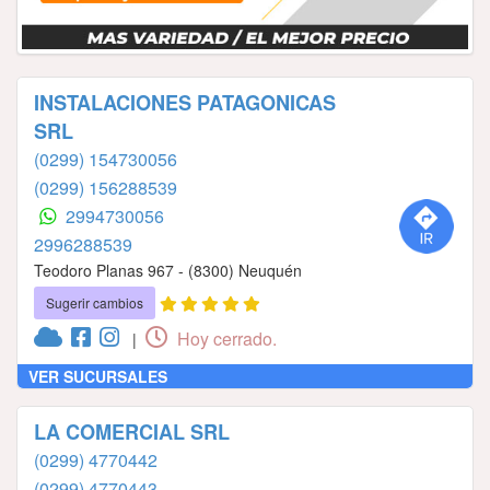
INSTALACIONES PATAGONICAS
SRL
(0299) 154730056
(0299) 156288539
2994730056
2996288539
Teodoro Planas 967 - (8300) Neuquén
Sugerir cambios
Hoy cerrado.
|
VER SUCURSALES
LA COMERCIAL SRL
(0299) 4770442
(0299) 4770443