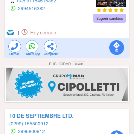
(0299) 154516382
2994516382
Sugerir cambios
Hoy cerrado.
|
Llamar
WhatsApp
Compartir
PUBLICIDAD
GCAds
10 DE SEPTIEMBRE LTD.
(0299) 155800912
2995800912