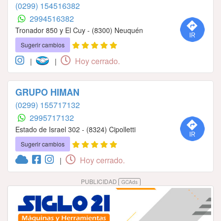
(0299) 154516382
2994516382
Tronador 850 y El Cuy - (8300) Neuquén
Sugerir cambios
Hoy cerrado.
|
|
GRUPO HIMAN
(0299) 155717132
2995717132
Estado de Israel 302 - (8324) Cipolletti
Sugerir cambios
Hoy cerrado.
|
PUBLICIDAD
GCAds