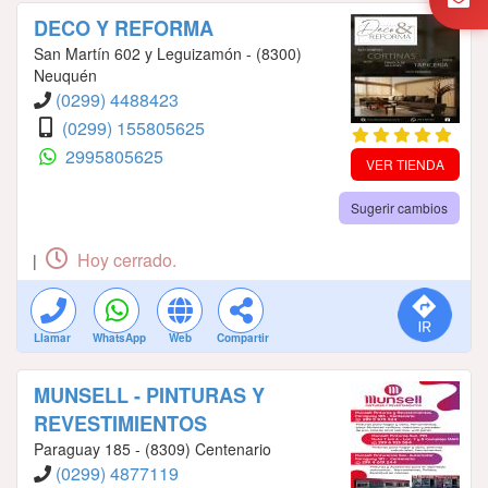
DECO Y REFORMA
San Martín 602 y Leguizamón - (8300)
Neuquén
(0299) 4488423
(0299) 155805625
2995805625
VER TIENDA
Sugerir cambios
Hoy cerrado.
|
Llamar
WhatsApp
Web
Compartir
MUNSELL - PINTURAS Y
REVESTIMIENTOS
Paraguay 185 - (8309) Centenario
(0299) 4877119