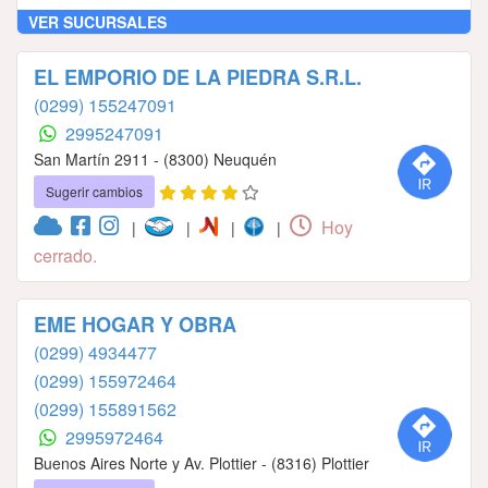
VER SUCURSALES
EL EMPORIO DE LA PIEDRA S.R.L.
(0299) 155247091
2995247091
San Martín 2911 - (8300) Neuquén
Sugerir cambios
Hoy
|
|
|
|
cerrado.
EME HOGAR Y OBRA
(0299) 4934477
(0299) 155972464
(0299) 155891562
2995972464
Buenos Aires Norte y Av. Plottier - (8316) Plottier