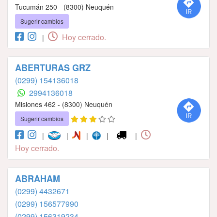
Tucumán 250 - (8300) Neuquén
Sugerir cambios
Hoy cerrado.
|
ABERTURAS GRZ
(0299) 154136018
2994136018
Misiones 462 - (8300) Neuquén
Sugerir cambios
|
|
|
|
|
Hoy cerrado.
ABRAHAM
(0299) 4432671
(0299) 156577990
(0299) 156319234