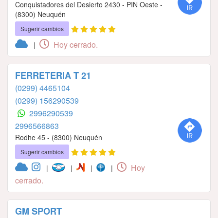
Conquistadores del Desierto 2430 - PIN Oeste -
(8300) Neuquén
Sugerir cambios
Hoy cerrado.
|
FERRETERIA T 21
(0299) 4465104
(0299) 156290539
2996290539
2996566863
Rodhe 45 - (8300) Neuquén
Sugerir cambios
Hoy
|
|
|
|
cerrado.
GM SPORT