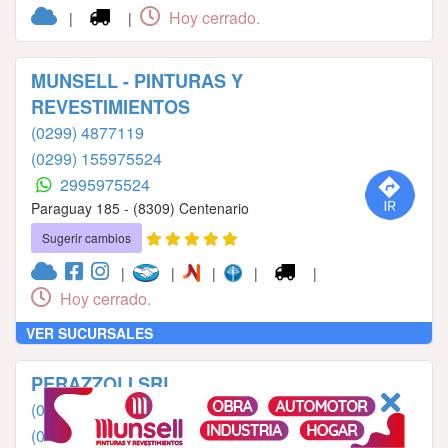
Hoy cerrado.
|
|
MUNSELL - PINTURAS Y
REVESTIMIENTOS
(0299) 4877119
(0299) 155975524
2995975524
Paraguay 185 - (8309) Centenario
Sugerir cambios
|
|
|
|
|
Hoy cerrado.
VER SUCURSALES
PERAZZOLI SRL
(0299) 153262711
(0299) 153258680