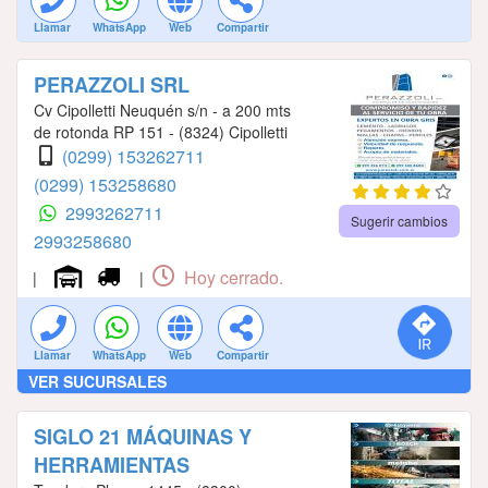
Llamar
WhatsApp
Web
Compartir
PERAZZOLI SRL
Cv Cipolletti Neuquén s/n - a 200 mts
de rotonda RP 151 - (8324) Cipolletti
(0299) 153262711
(0299) 153258680
2993262711
Sugerir cambios
2993258680
Hoy cerrado.
|
|
Llamar
WhatsApp
Web
Compartir
VER SUCURSALES
SIGLO 21 MÁQUINAS Y
HERRAMIENTAS