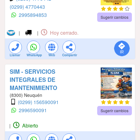
(0299) 4770443
2995894853
Sugerir cambios
Hoy cerrado.
|
|
Llamar
WhatsApp
Web
Compartir
SIM - SERVICIOS
INTEGRALES DE
MANTENIMIENTO
(8300) Neuquén
(0299) 156590091
2996590091
Sugerir cambios
Abierto
|