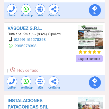
Llamar
WhatsApp
Web
Compartir
VÁSQUEZ S.R.L.
Ruta 151 Km.1,5 - (8324) Cipolletti
(0299) 155278398
2995278398
Sugerir cambios
Hoy cerrado.
|
Llamar
WhatsApp
Web
Compartir
INSTALACIONES
PATAGONICAS SRL