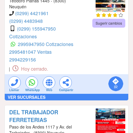
Teodoro Planas 1445 - (8300)
Neuquén
(0299) 4421961
(0299) 4483948
Sugerir cambios
(0299) 155947950
Cotizaciones
2995947950 Cotizaciones
2995481047 Ventas
2994229156
Hoy cerrado.
|
Llamar
WhatsApp
Web
Compartir
VER SUCURSALES
DEL TRABAJADOR
FERRETERIAS
Paso de los Andes 1117 y Av. del
Trabajador - (8300) Neuquén