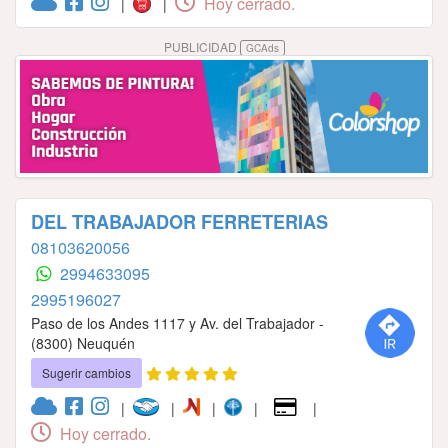
Hoy cerrado.
|
|
PUBLICIDAD
GCAds
DEL TRABAJADOR FERRETERIAS
08103620056
2994633095
2995196027
Paso de los Andes 1117 y Av. del Trabajador -
(8300) Neuquén
Sugerir cambios
|
|
|
|
|
Hoy cerrado.