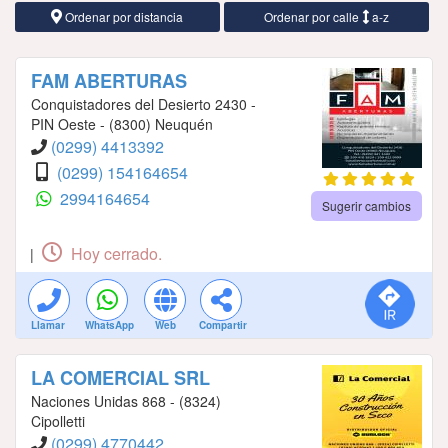
Ordenar por distancia
Ordenar por calle
a-z
FAM ABERTURAS
Conquistadores del Desierto 2430 -
PIN Oeste - (8300) Neuquén
(0299) 4413392
(0299) 154164654
2994164654
Sugerir cambios
Hoy cerrado.
|
Llamar
WhatsApp
Web
Compartir
LA COMERCIAL SRL
Naciones Unidas 868 - (8324)
Cipolletti
(0299) 4770442