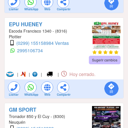
Llamar
WhatsApp
Web
Compartir
EPU HUENEY
Escoda Francisco 1340 - (8316)
Plottier
(0299) 155158984 Ventas
2995106734
Sugerir cambios
Hoy cerrado.
|
|
|
|
Llamar
WhatsApp
Web
Compartir
GM SPORT
Tronador 850 y El Cuy - (8300)
Neuquén