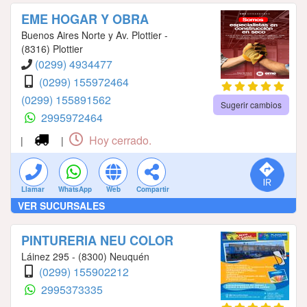
EME HOGAR Y OBRA
Buenos Aires Norte y Av. Plottier -
(8316) Plottier
(0299) 4934477
(0299) 155972464
(0299) 155891562
Sugerir cambios
2995972464
Hoy cerrado.
|
|
Llamar
WhatsApp
Web
Compartir
VER SUCURSALES
PINTURERIA NEU COLOR
Láinez 295 - (8300) Neuquén
(0299) 155902212
2995373335