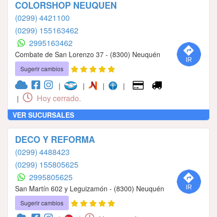
COLORSHOP NEUQUEN
(0299) 4421100
(0299) 155163462
2995163462
Combate de San Lorenzo 37 - (8300) Neuquén
Sugerir cambios
|
|
|
|
Hoy cerrado.
|
VER SUCURSALES
DECO Y REFORMA
(0299) 4488423
(0299) 155805625
2995805625
San Martín 602 y Leguizamón - (8300) Neuquén
Sugerir cambios