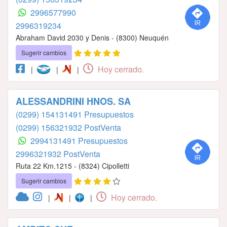
2996577990
2996319234
Abraham David 2030 y Denis - (8300) Neuquén
Sugerir cambios
Hoy cerrado.
|
|
|
ALESSANDRINI HNOS. SA
(0299) 154131491 Presupuestos
(0299) 156321932 PostVenta
2994131491 Presupuestos
2996321932 PostVenta
Ruta 22 Km.1215 - (8324) Cipolletti
Sugerir cambios
Hoy cerrado.
|
|
|