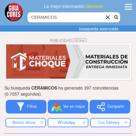
La mejor información
Siempre!
ingres
búsqueda avanzada
Agregar
PUBLICIDAD
GCAds
empres
Actualiza
datos
Publicida
Su búsqueda
CERAMICOS
ha generado 397 coincidencias
Radio
(0.7057 segundos).
Filtrar
Ver en mapa
Compartir
Tiendacore
Contacteno
Abierto ahora
WhatsApp
Con Delivery