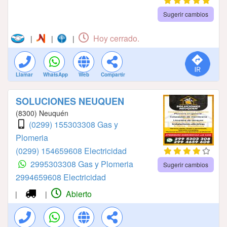
Sugerir cambios
Hoy cerrado.
|
|
|
Llamar
WhatsApp
Web
Compartir
SOLUCIONES NEUQUEN
(8300) Neuquén
(0299) 155303308 Gas y
Plomeria
(0299) 154659608 Electricidad
2995303308 Gas y Plomeria
Sugerir cambios
2994659608 Electricidad
Abierto
|
|