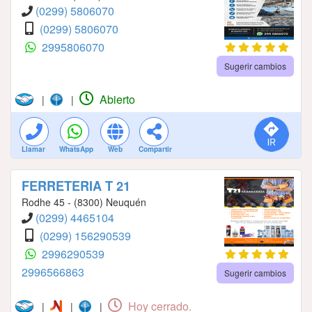
(0299) 5806070
(0299) 5806070
2995806070
Sugerir cambios
Abierto
|
|
Llamar
WhatsApp
Web
Compartir
FERRETERIA T 21
Rodhe 45 - (8300) Neuquén
(0299) 4465104
(0299) 156290539
2996290539
2996566863
Sugerir cambios
Hoy cerrado.
|
|
|