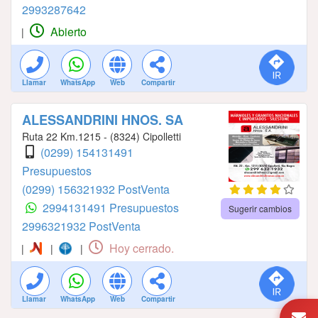
2993287642
Abierto
|
Llamar
WhatsApp
Web
Compartir
ALESSANDRINI HNOS. SA
Ruta 22 Km.1215 - (8324) Cipolletti
(0299) 154131491
Presupuestos
(0299) 156321932 PostVenta
2994131491 Presupuestos
Sugerir cambios
2996321932 PostVenta
Hoy cerrado.
|
|
|
Llamar
WhatsApp
Web
Compartir