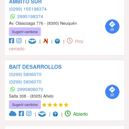
AMBITO SUR
(0299) 155198374
2995198374
Av. Olascoaga 776 - (8300) Neuquén
Sugerir cambios
Hoy
|
|
|
|
cerrado.
BAIT DESARROLLOS
(0299) 5806070
(0299) 5806070
2995806070
Salta 308 - (8305) Añelo
Sugerir cambios
Abierto
|
|
|