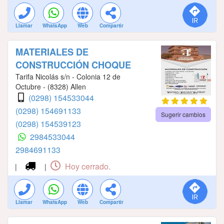
Llamar
WhatsApp
Web
Compartir
MATERIALES DE
CONSTRUCCIÓN CHOQUE
Tarifa Nicolás s/n - Colonia 12 de
Octubre - (8328) Allen
(0298) 154533044
(0298) 154691133
Sugerir cambios
(0298) 154539123
2984533044
2984691133
Hoy cerrado.
|
|
Llamar
WhatsApp
Web
Compartir