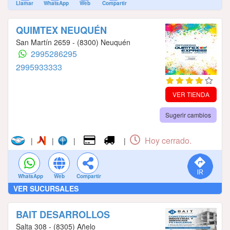
Llamar
WhatsApp
Web
Compartir
QUIMTEX NEUQUÉN
San Martín 2659 - (8300) Neuquén
2995286295
2995933333
VER TIENDA
Sugerir cambios
Hoy cerrado.
|
|
|
|
WhatsApp
Web
Compartir
VER SUCURSALES
BAIT DESARROLLOS
Salta 308 - (8305) Añelo