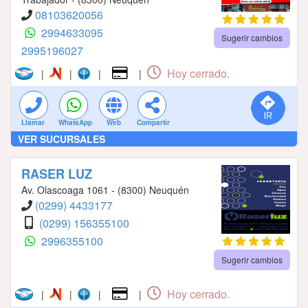
08103620056
2994633095
Sugerir cambios
2995196027
Hoy cerrado.
|
|
|
|
Llamar
WhatsApp
Web
Compartir
VER SUCURSALES
RASER LUZ
Av. Olascoaga 1061 - (8300) Neuquén
(0299) 4433177
(0299) 156355100
2996355100
Sugerir cambios
Hoy cerrado.
|
|
|
|