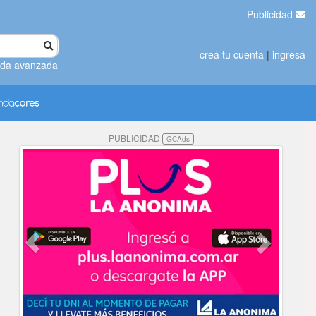
Publicidad
creá tu cuenta
|
ingresá
da avanzada
PUBLICIDAD
GCAds