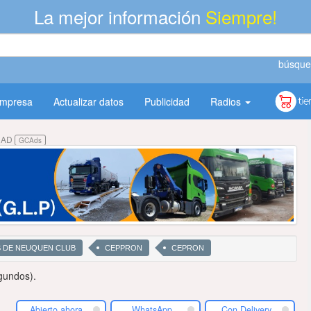
La mejor información
Siempre!
búsque
empresa
Actualizar datos
Publicidad
Radios
DAD
GCAds
S DE NEUQUEN CLUB
CEPPRON
CEPRON
gundos).
Abierto ahora
WhatsApp
Con Delivery