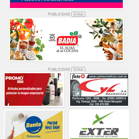
PUBLICIDAD
GCAds
PUBLICIDAD
GCAds