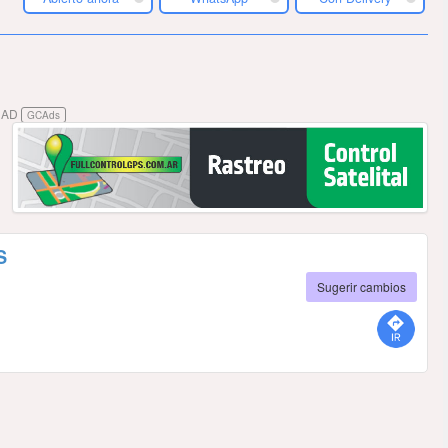
DAD
GCAds
S
Sugerir cambios