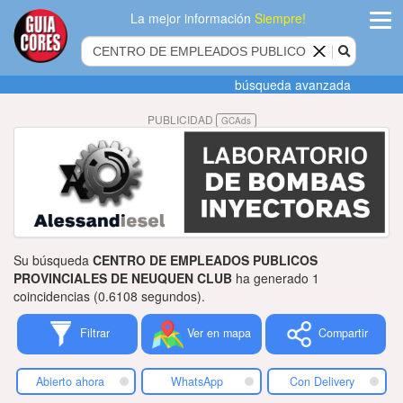
La mejor información
Siempre!
ingres
búsqueda avanzada
Agregar
PUBLICIDAD
GCAds
empres
Actualiza
datos
Publicida
Su búsqueda
CENTRO DE EMPLEADOS PUBLICOS
Radio
PROVINCIALES DE NEUQUEN CLUB
ha generado 1
coincidencias (0.6108 segundos).
Tiendacore
Filtrar
Ver en mapa
Compartir
Contacteno
Abierto ahora
WhatsApp
Con Delivery