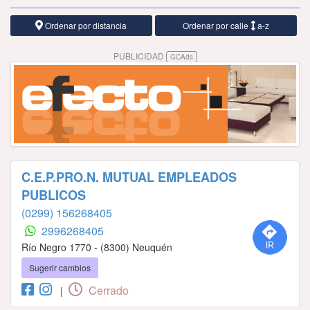
Ordenar por distancia
Ordenar por calle
a-z
PUBLICIDAD
GCAds
C.E.P.PRO.N. MUTUAL EMPLEADOS
PUBLICOS
(0299) 156268405
2996268405
Río Negro 1770 - (8300) Neuquén
Sugerir cambios
Cerrado
|