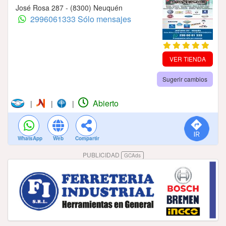
José Rosa 287 - (8300) Neuquén
2996061333 Sólo mensajes
VER TIENDA
Sugerir cambios
Abierto
|
|
|
WhatsApp
Web
Compartir
PUBLICIDAD
GCAds