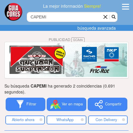
La mejor información
Siempre!
ingres
búsqueda avanzada
Agregar
PUBLICIDAD
GCAds
empres
Actualiza
datos
Publicida
Su búsqueda
CAPEMI
ha generado 2 coincidencias (0.691
Radio
segundos).
Filtrar
Ver en mapa
Compartir
Tiendacore
Contacteno
Abierto ahora
WhatsApp
Con Delivery