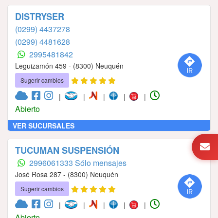
DISTRYSER
(0299) 4437278
(0299) 4481628
2995481842
Leguizamón 459 - (8300) Neuquén
Sugerir cambios
|
|
|
|
|
Abierto
VER SUCURSALES
TUCUMAN SUSPENSIÓN
2996061333 Sólo mensajes
José Rosa 287 - (8300) Neuquén
Sugerir cambios
|
|
|
|
|
Abierto