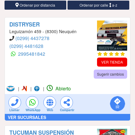
Ordenar por distancia
Ordenar por calle
a-z
DISTRYSER
Leguizamón 459 - (8300) Neuquén
(0299) 4437278
(0299) 4481628
2995481842
VER TIENDA
Sugerir cambios
Abierto
|
|
|
Llamar
WhatsApp
Web
Compartir
VER SUCURSALES
TUCUMAN SUSPENSIÓN