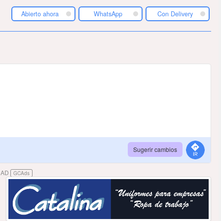
Abierto ahora
WhatsApp
Con Delivery
Sugerir cambios
DAD
GCAds