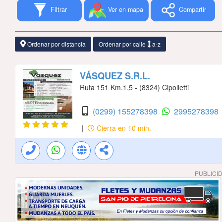
Filtrar
Ver en mapa
Compartir
Ordenar por distancia
Ordenar por calle
a-z
VÁSQUEZ S.R.L.
Ruta 151 Km.1,5 - (8324) Cipolletti
(0299) 155278398
2995278398
|
Cierra en 10 min.
PUBLICI