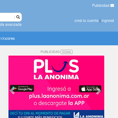
Publicidad
creá tu cuenta
|
ingresá
da avanzada
PUBLICIDAD
GCAds