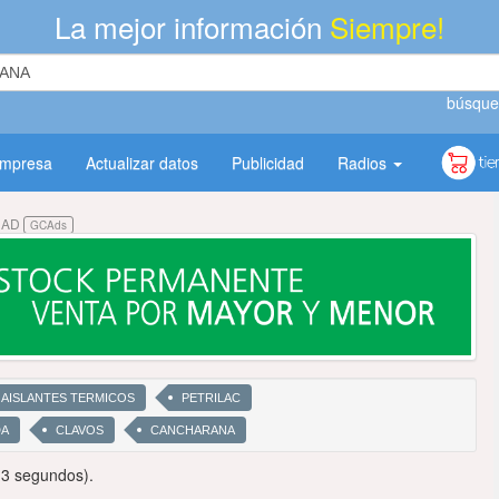
La mejor información
Siempre!
búsque
empresa
Actualizar datos
Publicidad
Radios
DAD
GCAds
AISLANTES TERMICOS
PETRILAC
DA
CLAVOS
CANCHARANA
13 segundos).