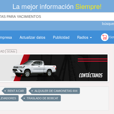
La mejor información
Siempre!
búsque
empresa
Actualizar datos
Publicidad
Radios
DAD
GCAds
RENT A CAR
ALQUILER DE CAMIONETAS 4X4
LEVADORES
TRASLADO DE BOBCAT