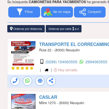
Su búsqueda
CAMIONETAS PARA YACIMIENTOS
ha generado 8
Filtrar
Ver en mapa
Compartir
Ordenar por distancia
Ordenar por calle
a-z
TRANSPORTE EL CORRECAMIN
Ruta 22 - (8300) Neuquén
(0299) 154063555
2994063555
|
|
Hoy cerrado.
CASLAR
Mitre 1270 - (8300) Neuquén