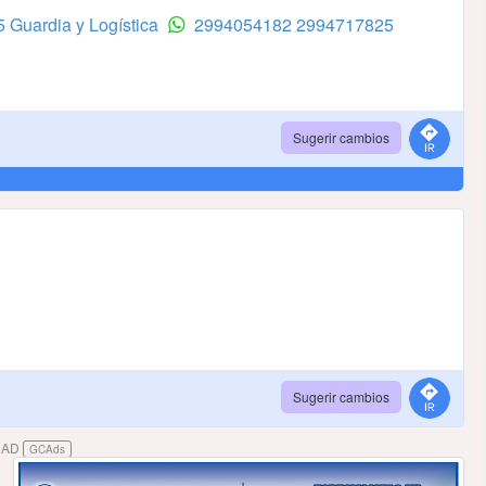
 Guardia y Logística
2994054182
2994717825
Sugerir cambios
Sugerir cambios
DAD
GCAds