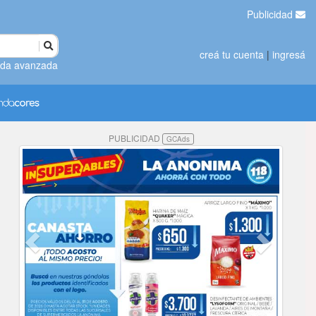
Publicidad
creá tu cuenta
|
ingresá
da avanzada
PUBLICIDAD
GCAds