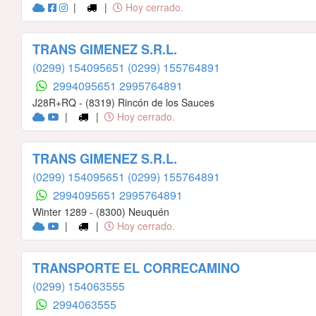
|
|
Hoy cerrado.
TRANS GIMENEZ S.R.L.
(0299) 154095651
(0299) 155764891
2994095651
2995764891
J28R+RQ - (8319) Rincón de los Sauces
|
|
Hoy cerrado.
TRANS GIMENEZ S.R.L.
(0299) 154095651
(0299) 155764891
2994095651
2995764891
Winter 1289 - (8300) Neuquén
|
|
Hoy cerrado.
TRANSPORTE EL CORRECAMINO
(0299) 154063555
2994063555