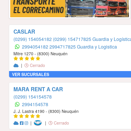
CASLAR
(0299) 154054182
(0299) 154717825 Guardia y Logístic
2994054182
2994717825 Guardia y Logistica
Mitre 1270 - (8300) Neuquén
|
Cerrado
VER SUCURSALES
MARA RENT A CAR
(0299) 154154578
2994154578
J. J. Lastra 4190 - (8300) Neuquén
|
|
Cerrado