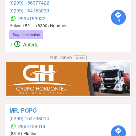
(0299) 156377422
(0299) 154153033
2994153033
Ruival 1521 - (8300) Neuquén
Sugerir cambios
Abierto
|
PUBLICIDAD
GCAds
MR. POPÓ
(0299) 154738014
2994738014
(8316) Plottier