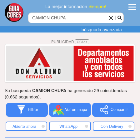
La mejor información
Siempre!
ingres
búsqueda avanzada
Agregar
PUBLICIDAD
GCAds
empres
Actualiza
datos
Publicida
Su búsqueda
CAMION CHUPA
ha generado 29 coincidencias
Radio
(0.662 segundos).
Filtrar
Ver en mapa
Compartir
Tiendacore
Contacteno
Abierto ahora
WhatsApp
Con Delivery