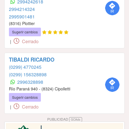
2994242618
2994214324
2995901481
(8316) Plottier
Sugerir cambios
Cerrado
|
TIBALDI RICARDO
(0299) 4770245
(0299) 156328898
2996328898
Río Paraná 940 - (8324) Cipolletti
Sugerir cambios
Cerrado
|
PUBLICIDAD
GCAds