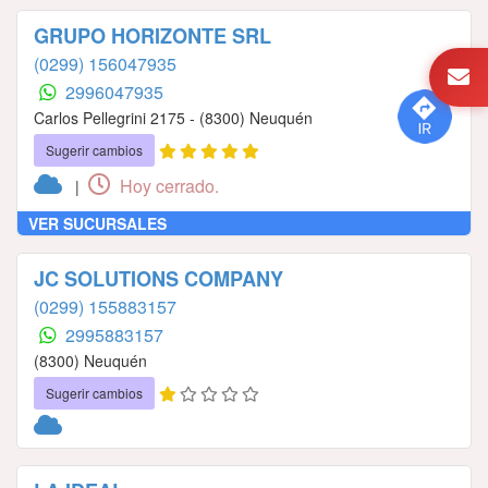
GRUPO HORIZONTE SRL
(0299) 156047935
2996047935
Carlos Pellegrini 2175 - (8300) Neuquén
Sugerir cambios
Hoy cerrado.
|
VER SUCURSALES
JC SOLUTIONS COMPANY
(0299) 155883157
2995883157
(8300) Neuquén
Sugerir cambios