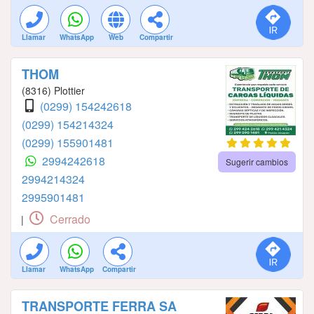
Llamar
WhatsApp
Web
Compartir
THOM
(8316) Plottier
(0299) 154242618
(0299) 154214324
(0299) 155901481
2994242618
Sugerir cambios
2994214324
2995901481
Cerrado
|
Llamar
WhatsApp
Compartir
TRANSPORTE FERRA SA