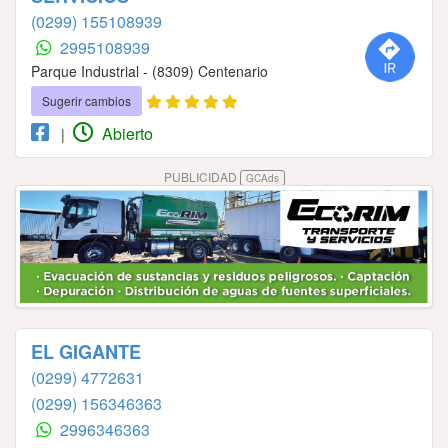
(0299) 155108939
2995108939
Parque Industrial - (8309) Centenario
Sugerir cambios
Abierto
|
PUBLICIDAD
GCAds
EL GIGANTE
(0299) 4772631
(0299) 156346363
2996346363