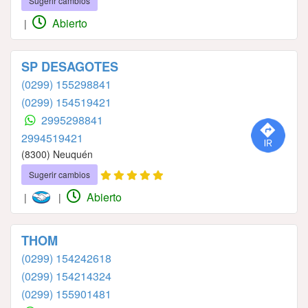
Sugerir cambios
Abierto
|
SP DESAGOTES
(0299) 155298841
(0299) 154519421
2995298841
2994519421
(8300) Neuquén
Sugerir cambios
Abierto
|
|
THOM
(0299) 154242618
(0299) 154214324
(0299) 155901481