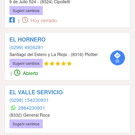
9 de Julio 524 - (8324) Cipolletti
Sugerir cambios
Hoy cerrado.
|
EL HORNERO
(0299) 4936281
Santiago del Estero y La Rioja - (8316) Plottier
Sugerir cambios
Abierto
|
EL VALLE SERVICIO
(0298) 154230931
2984230931
(8332) General Roca
Sugerir cambios