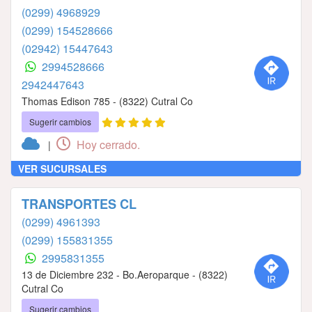
(0299) 4968929
(0299) 154528666
(02942) 15447643
2994528666
2942447643
Thomas Edison 785 - (8322) Cutral Co
Sugerir cambios
Hoy cerrado.
|
VER SUCURSALES
TRANSPORTES CL
(0299) 4961393
(0299) 155831355
2995831355
13 de Diciembre 232 - Bo.Aeroparque - (8322)
Cutral Co
Sugerir cambios