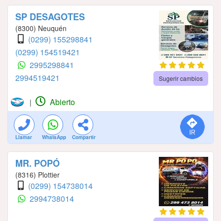
SP DESAGOTES
(8300) Neuquén
(0299) 155298841
(0299) 154519421
2995298841
2994519421
Sugerir cambios
Abierto
|
Llamar
WhatsApp
Compartir
MR. POPÓ
(8316) Plottier
(0299) 154738014
2994738014