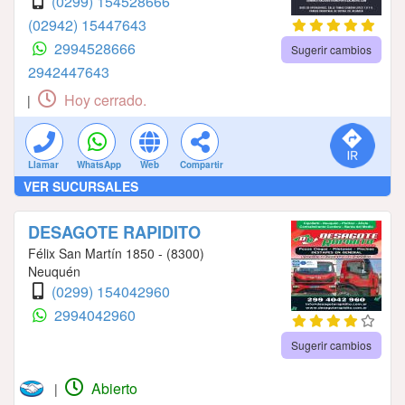
(0299) 154528666
(02942) 15447643
2994528666
Sugerir cambios
2942447643
Hoy cerrado.
|
Llamar
WhatsApp
Web
Compartir
VER SUCURSALES
DESAGOTE RAPIDITO
Félix San Martín 1850 - (8300)
Neuquén
(0299) 154042960
2994042960
Sugerir cambios
Abierto
|