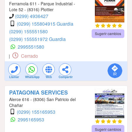
Ferramola 611 - Parque Industrial -
Lote 52 - (8316) Plottier
(0299) 4936427
(0299) 155804915 Guardia
(0299) 155551580
Sugerir cambios
(0299) 155551972 Guardia
2995551580
Cerrado
|
Llamar
WhatsApp
Web
Compartir
PATAGONIA SERVICES
Alerce 616 - (8306) San Patricio del
Chañar
(0299) 155165953
2995165953
Sugerir cambios