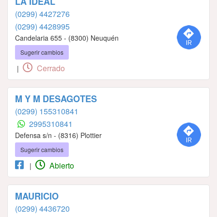
LA IDEAL
(0299) 4427276
(0299) 4428995
Candelaria 655 - (8300) Neuquén
Sugerir cambios
Cerrado
|
M Y M DESAGOTES
(0299) 155310841
2995310841
Defensa s/n - (8316) Plottier
Sugerir cambios
Abierto
|
MAURICIO
(0299) 4436720