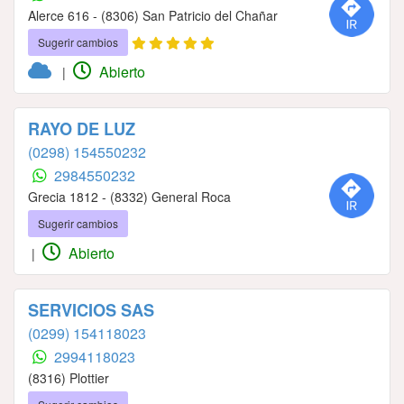
Alerce 616 - (8306) San Patricio del Chañar
Sugerir cambios
Abierto
|
RAYO DE LUZ
(0298) 154550232
2984550232
Grecia 1812 - (8332) General Roca
Sugerir cambios
Abierto
|
SERVICIOS SAS
(0299) 154118023
2994118023
(8316) Plottier