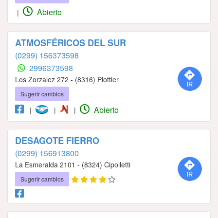
Abierto
|
ATMOSFÉRICOS DEL SUR
(0299) 156373598
2996373598
Los Zorzalez 272 - (8316) Plottier
Sugerir cambios
Abierto
|
|
|
DESAGOTE FIERRO
(0299) 156913800
La Esmeralda 2101 - (8324) Cipolletti
Sugerir cambios