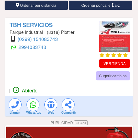
Ordenar por distancia
Ordenar por calle
a-z
TBH SERVICIOS
Parque Industrial - (8316) Plottier
(0299) 154083743
2994083743
VER TIENDA
Sugerir cambios
Abierto
|
Llamar
WhatsApp
Web
Compartir
PUBLICIDAD
GCAds