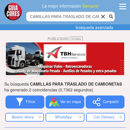
La mejor información
Siempre!
ingres
búsqueda avanzada
Agregar
PUBLICIDAD
GCAds
empres
Actualiza
datos
Publicida
Su búsqueda
CAMILLAS PARA TRASLADO DE CAMIONETAS
Radio
ha generado 2 coincidencias (0.7362 segundos).
Filtrar
Ver en mapa
Compartir
Tiendacore
Contacteno
Abierto ahora
WhatsApp
Con Delivery