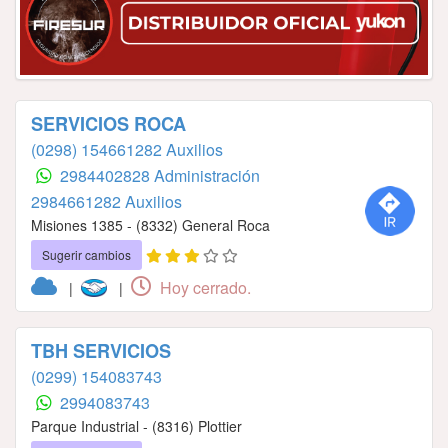
SERVICIOS ROCA
(0298) 154661282 Auxilios
2984402828 Administración
2984661282 Auxilios
Misiones 1385 - (8332) General Roca
Sugerir cambios
Hoy cerrado.
|
|
TBH SERVICIOS
(0299) 154083743
2994083743
Parque Industrial - (8316) Plottier