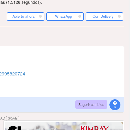
ias (1.5126 segundos).
Abierto ahora
WhatsApp
Con Delivery
2995820724
Sugerir cambios
DAD
GCAds