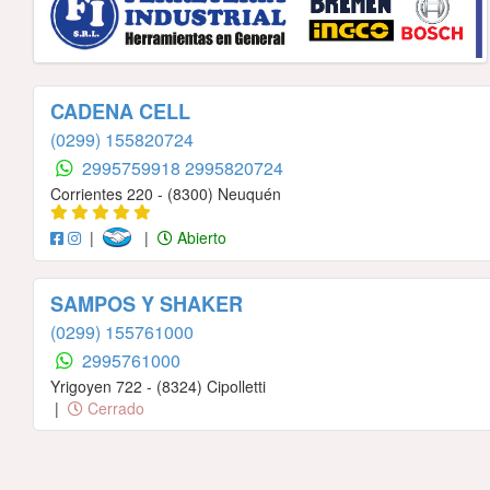
CADENA CELL
(0299) 155820724
2995759918
2995820724
Corrientes 220 - (8300) Neuquén
|
|
Abierto
SAMPOS Y SHAKER
(0299) 155761000
2995761000
Yrigoyen 722 - (8324) Cipolletti
|
Cerrado