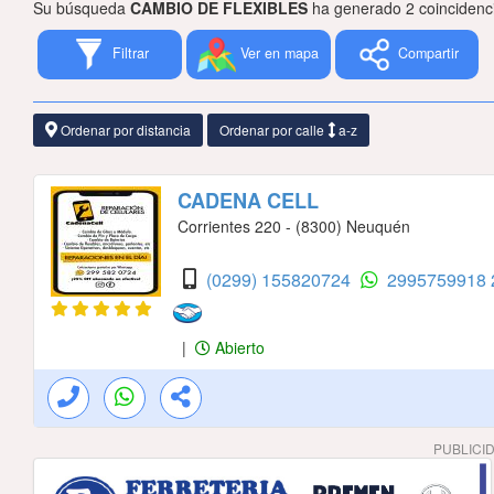
Su búsqueda
CAMBIO DE FLEXIBLES
ha generado 2 coincidenc
Filtrar
Ver en mapa
Compartir
Ordenar por distancia
Ordenar por calle
a-z
CADENA CELL
Corrientes 220 - (8300) Neuquén
(0299) 155820724
2995759918
|
Abierto
PUBLICI