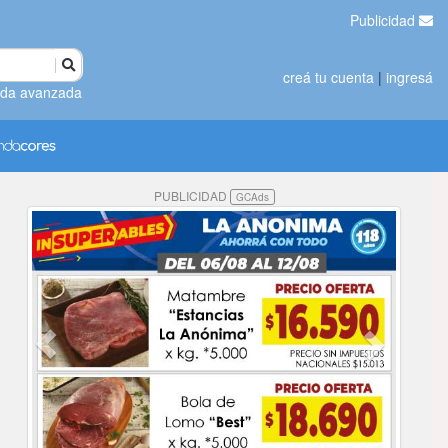
Publicidad
creá tu cuenta
|
ingresá
da avanzada
PUBLICIDAD
GCAds