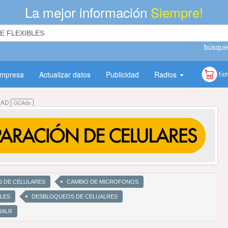
La mejor información
Siempre!
búsque
empresa
Actualizar datos
Publicidad
Radios
DAD
GCAds
S DE CELULARES
CAMBIO DE MICROFONOS
LES
DESBLOQUEOS DE CELUALRES
UALR