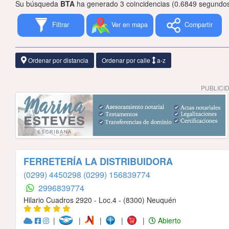
Su búsqueda
BTA
ha generado 3 coincidencias (0.6849 segundos
Filtrar
Ver en mapa
Compartir
Ordenar por distancia
Ordenar por calle
a-z
PUBLICI
FERRETERÍA LA DISTRIBUIDORA
(0299) 4450298
(0299) 156839774
2996839774
Hilario Cuadros 2920 - Loc.4 - (8300) Neuquén
|
|
|
|
|
Abierto