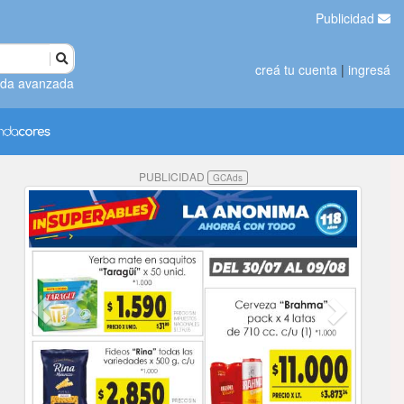
Publicidad
creá tu cuenta
|
ingresá
da avanzada
PUBLICIDAD
GCAds