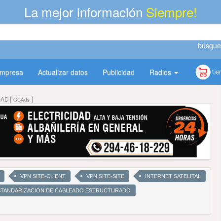
La mejor información
Siempre!
búsque
empresa
Actualizar datos
Publicidad
Radios
DAD
GCAds
VPN SITE-CLIENT
VPN SITE-SITE
INTERNET SATELITAL
STANDARIZACION DE CABLEADO ESTRUCTURADO