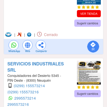
VER TIENDA
Sugerir cambios
Cerrado
|
|
|
WhatsApp
Web
Compartir
SERVICIOS INDUSTRIALES
SRL
Conquistadores del Desierto 5345 -
PIN Oeste - (8300) Neuquén
(0299) 155573214
(0299) 155573216
Sugerir cambios
2995573214
2995573216