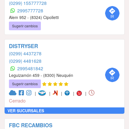
(0299) 155777728
2995777728
Alem 952 - (8324) Cipolletti
Sugerir cambios
DISTRYSER
(0299) 4437278
(0299) 4481628
2995481842
Leguizamón 459 - (8300) Neuquén
Sugerir cambios
|
|
|
|
|
Cerrado
VER SUCURSALES
FBC RECAMBIOS