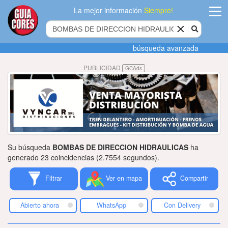
La mejor información
Siempre!
ingres
búsqueda avanzada
Agregar
PUBLICIDAD
GCAds
empres
Actualiza
datos
Publicida
Su búsqueda
BOMBAS DE DIRECCION HIDRAULICAS
ha
Radio
generado 23 coincidencias (2.7554 segundos).
Filtrar
Ver en mapa
Compartir
Tiendacore
Contacteno
Abierto ahora
WhatsApp
Con Delivery