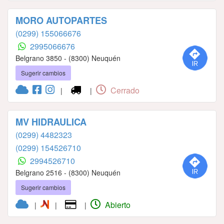
MORO AUTOPARTES
(0299) 155066676
2995066676
Belgrano 3850 - (8300) Neuquén
Sugerir cambios
Cerrado
|
|
MV HIDRAULICA
(0299) 4482323
(0299) 154526710
2994526710
Belgrano 2516 - (8300) Neuquén
Sugerir cambios
Abierto
|
|
|