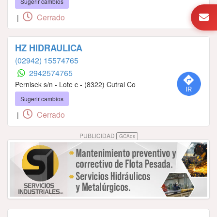
Sugerir cambios
Cerrado
|
HZ HIDRAULICA
(02942) 15574765
2942574765
Pernisek s/n - Lote c - (8322) Cutral Co
Sugerir cambios
Cerrado
|
PUBLICIDAD
GCAds