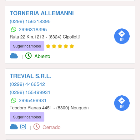
TORNERIA ALLEMANNI
(0299) 156318395
2996318395
Ruta 22 Km.1213 - (8324) Cipolletti
Sugerir cambios
Abierto
|
TREVIAL S.R.L.
(0299) 4466542
(0299) 155499931
2995499931
Teodoro Planas 4451 - (8300) Neuquén
Sugerir cambios
Cerrado
|