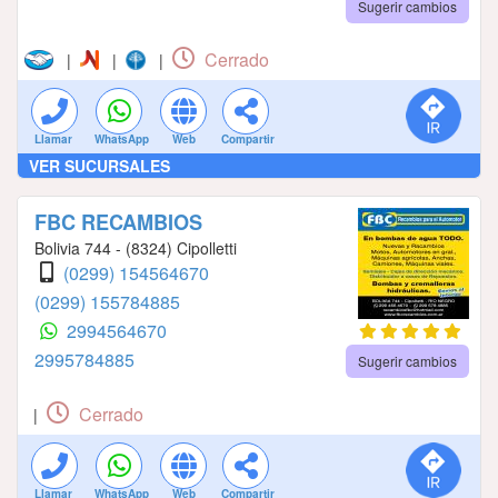
Sugerir cambios
Cerrado
|
|
|
Llamar
WhatsApp
Web
Compartir
VER SUCURSALES
FBC RECAMBIOS
Bolivia 744 - (8324) Cipolletti
(0299) 154564670
(0299) 155784885
2994564670
2995784885
Sugerir cambios
Cerrado
|
Llamar
WhatsApp
Web
Compartir