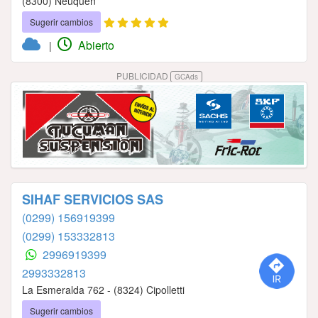
(8300) Neuquén
Sugerir cambios
Abierto
|
PUBLICIDAD
GCAds
SIHAF SERVICIOS SAS
(0299) 156919399
(0299) 153332813
2996919399
2993332813
La Esmeralda 762 - (8324) Cipolletti
Sugerir cambios