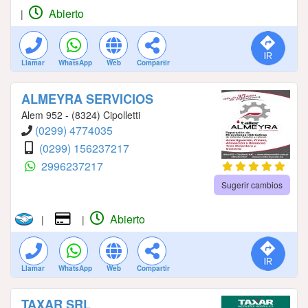
Abierto
|
Llamar
WhatsApp
Web
Compartir
ALMEYRA SERVICIOS
Alem 952 - (8324) Cipolletti
(0299) 4774035
(0299) 156237217
2996237217
Sugerir cambios
Abierto
|
|
Llamar
WhatsApp
Web
Compartir
TAXAR SRL