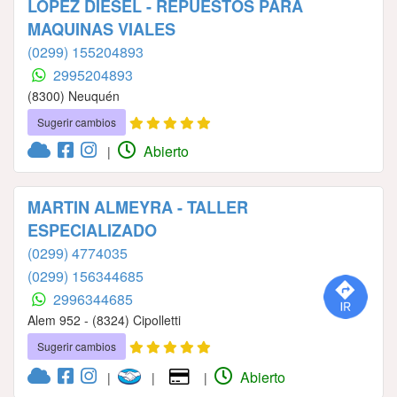
LOPEZ DIESEL - REPUESTOS PARA
MAQUINAS VIALES
(0299) 155204893
2995204893
(8300) Neuquén
Sugerir cambios
Abierto
|
MARTIN ALMEYRA - TALLER
ESPECIALIZADO
(0299) 4774035
(0299) 156344685
2996344685
Alem 952 - (8324) Cipolletti
Sugerir cambios
Abierto
|
|
|