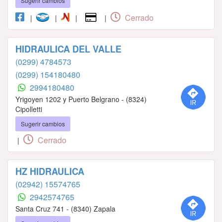
Sugerir cambios
Cerrado
|
|
|
|
HIDRAULICA DEL VALLE
(0299) 4784573
(0299) 154180480
2994180480
Yrigoyen 1202 y Puerto Belgrano - (8324)
Cipolletti
Sugerir cambios
Cerrado
|
HZ HIDRAULICA
(02942) 15574765
2942574765
Santa Cruz 741 - (8340) Zapala