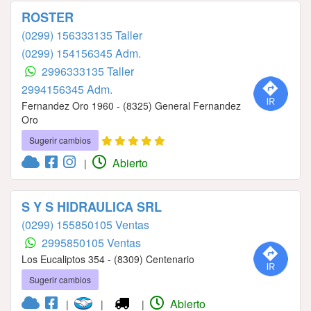
ROSTER
(0299) 156333135 Taller
(0299) 154156345 Adm.
2996333135 Taller
2994156345 Adm.
Fernandez Oro 1960 - (8325) General Fernandez
Oro
Sugerir cambios
Abierto
|
S Y S HIDRAULICA SRL
(0299) 155850105 Ventas
2995850105 Ventas
Los Eucaliptos 354 - (8309) Centenario
Sugerir cambios
Abierto
|
|
|