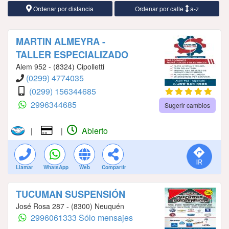
Ordenar por distancia
Ordenar por calle
a-z
MARTIN ALMEYRA -
TALLER ESPECIALIZADO
Alem 952 - (8324) Cipolletti
(0299) 4774035
(0299) 156344685
2996344685
Sugerir cambios
Abierto
|
|
Llamar
WhatsApp
Web
Compartir
TUCUMAN SUSPENSIÓN
José Rosa 287 - (8300) Neuquén
2996061333 Sólo mensajes