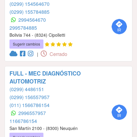
(0299) 154564670
(0299) 155784885
2994564670
2995784885
Bolivia 744 - (8324) Cipolletti
Sugerir cambios
Cerrado
|
FULL - MEC DIAGNÓSTICO
AUTOMOTRIZ
(0299) 4486151
(0299) 156557957
(011) 1566786154
2996557957
1166786154
San Martín 2100 - (8300) Neuquén