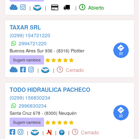
Abierto
|
|
|
TAXAR SRL
(0299) 154721220
2994721220
Buenos Aires Sur 936 - (8316) Plottier
Sugerir cambios
Cerrado
|
|
TODO HIDRAULICA PACHECO
(0299) 156830234
2996830234
Santa Cruz 678 - (8300) Neuquén
Sugerir cambios
Cerrado
|
|
|
|