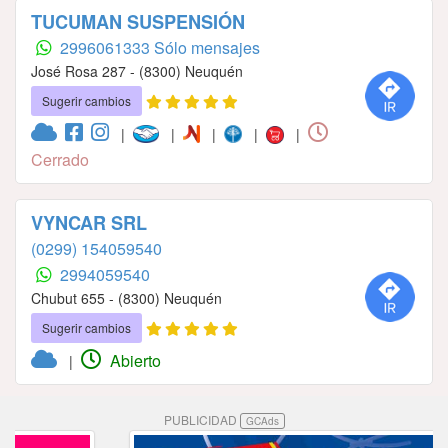
TUCUMAN SUSPENSIÓN
2996061333 Sólo mensajes
José Rosa 287 - (8300) Neuquén
Sugerir cambios
|
|
|
|
|
Cerrado
VYNCAR SRL
(0299) 154059540
2994059540
Chubut 655 - (8300) Neuquén
Sugerir cambios
Abierto
|
PUBLICIDAD
GCAds