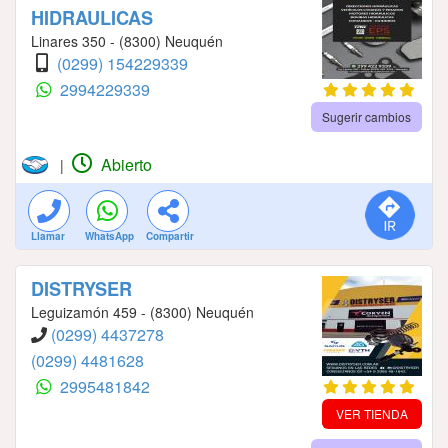
HIDRAULICAS
Linares 350 - (8300) Neuquén
(0299) 154229339
2994229339
Sugerir cambios
Abierto
|
Llamar
WhatsApp
Compartir
DISTRYSER
Leguizamón 459 - (8300) Neuquén
(0299) 4437278
(0299) 4481628
2995481842
VER TIENDA