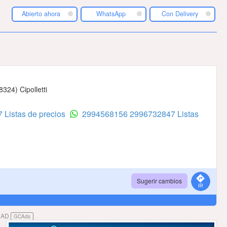
Abierto ahora
WhatsApp
Con Delivery
324) Cipolletti
 Listas de precios
2994568156
2996732847 Listas
Sugerir cambios
DAD
GCAds