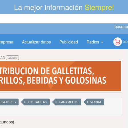
La mejor información
Siempre!
búsque
empresa
Actualizar datos
Publicidad
Radios
DAD
GCAds
LFAJORES
TOSTADITAS
CARAMELOS
VODKA
gundos).