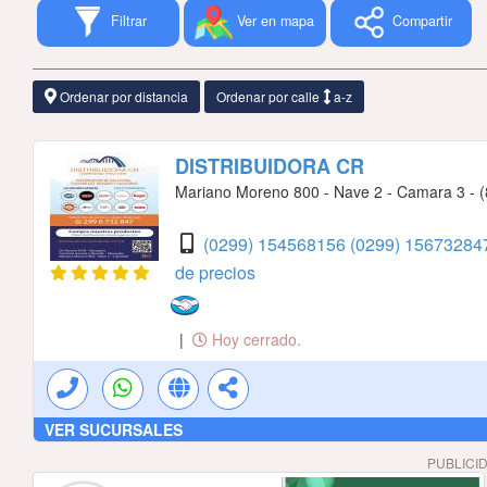
Filtrar
Ver en mapa
Compartir
Ordenar por distancia
Ordenar por calle
a-z
DISTRIBUIDORA CR
Mariano Moreno 800 - Nave 2 - Camara 3 - (8
(0299) 154568156
(0299) 156732847
de precios
|
Hoy cerrado.
VER SUCURSALES
PUBLICI