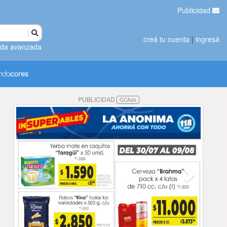
Publicidad
creá tu cuenta
|
ingresá
da avanzada
PUBLICIDAD
GCAds