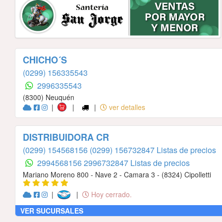
CHICHO´S
(0299) 156335543
2996335543
(8300) Neuquén
|
|
|
ver detalles
DISTRIBUIDORA CR
(0299) 154568156
(0299) 156732847 Listas de precios
2994568156
2996732847 Listas de precios
Mariano Moreno 800 - Nave 2 - Camara 3 - (8324) Cipolletti
|
|
Hoy cerrado.
VER SUCURSALES