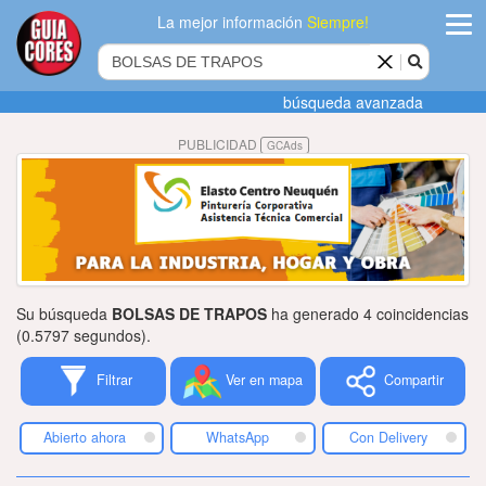
La mejor información
Siempre!
ingres
búsqueda avanzada
Agregar
PUBLICIDAD
GCAds
empres
Actualiza
datos
Publicida
Su búsqueda
BOLSAS DE TRAPOS
ha generado 4 coincidencias
Radio
(0.5797 segundos).
Filtrar
Ver en mapa
Compartir
Tiendacore
Contacteno
Abierto ahora
WhatsApp
Con Delivery