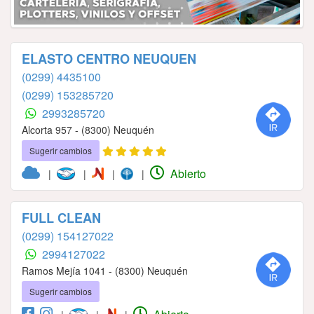
ELASTO CENTRO NEUQUEN
(0299) 4435100
(0299) 153285720
2993285720
Alcorta 957 - (8300) Neuquén
Sugerir cambios
Abierto
|
|
|
|
FULL CLEAN
(0299) 154127022
2994127022
Ramos Mejía 1041 - (8300) Neuquén
Sugerir cambios