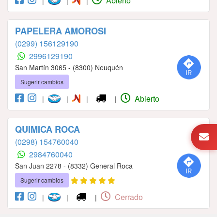
Abierto
|
|
|
PAPELERA AMOROSI
(0299) 156129190
2996129190
San Martín 3065 - (8300) Neuquén
Sugerir cambios
Abierto
|
|
|
|
QUIMICA ROCA
(0298) 154760040
2984760040
San Juan 2278 - (8332) General Roca
Sugerir cambios
Cerrado
|
|
|