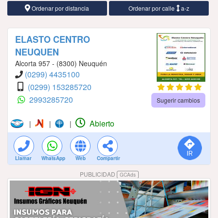
Ordenar por distancia
Ordenar por calle
a-z
ELASTO CENTRO
NEUQUEN
Alcorta 957 - (8300) Neuquén
(0299) 4435100
(0299) 153285720
2993285720
Sugerir cambios
Abierto
|
|
|
Llamar
WhatsApp
Web
Compartir
PUBLICIDAD
GCAds