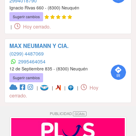
2994018790
Ignacio Rivas 660 - (8300) Neuquén
Sugerir cambios
Hoy cerrado.
|
MAX NEUMANN Y CIA.
(0299) 4487069
2995464054
12 de Septiembre 835 - (8300) Neuquén
Sugerir cambios
Hoy
|
|
|
|
cerrado.
PUBLICIDAD
GCAds