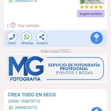
2994283313
Sugerir cambios
Hoy cerrado.
|
Llamar
WhatsApp
Compartir
PUBLICIDAD
GCAds
CREA TODO EN SECO
(0299) 155878772
2995878772