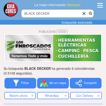
La mejor información
Siempre!
ingres
búsqueda avanzada
Agregar
PUBLICIDAD
GCAds
empres
Actualiza
datos
Publicida
Su búsqueda
BLACK DECKER
ha generado 6 coincidencias
Radio
(0.5108 segundos).
Filtrar
Ver en mapa
Compartir
Tiendacore
Contacteno
Abierto ahora
WhatsApp
Con Delivery