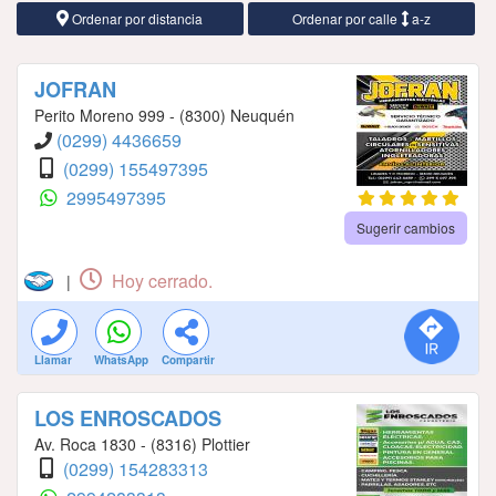
Ordenar por distancia
Ordenar por calle
a-z
JOFRAN
Perito Moreno 999 - (8300) Neuquén
(0299) 4436659
(0299) 155497395
2995497395
Sugerir cambios
Hoy cerrado.
|
Llamar
WhatsApp
Compartir
LOS ENROSCADOS
Av. Roca 1830 - (8316) Plottier
(0299) 154283313