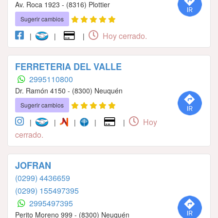
Av. Roca 1923 - (8316) Plottier
Sugerir cambios
Hoy cerrado.
|
|
|
FERRETERIA DEL VALLE
2995110800
Dr. Ramón 4150 - (8300) Neuquén
Sugerir cambios
Hoy
|
|
|
|
|
cerrado.
JOFRAN
(0299) 4436659
(0299) 155497395
2995497395
Perito Moreno 999 - (8300) Neuquén