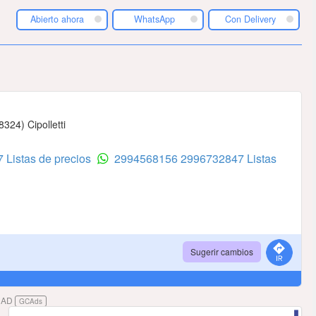
Abierto ahora
WhatsApp
Con Delivery
324) Cipolletti
 Listas de precios
2994568156
2996732847 Listas
Sugerir cambios
DAD
GCAds