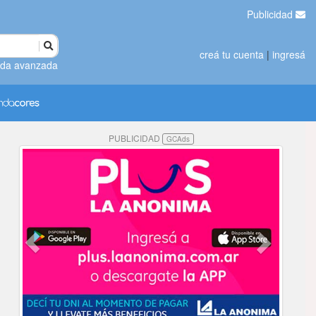
Publicidad
creá tu cuenta
|
ingresá
da avanzada
PUBLICIDAD
GCAds