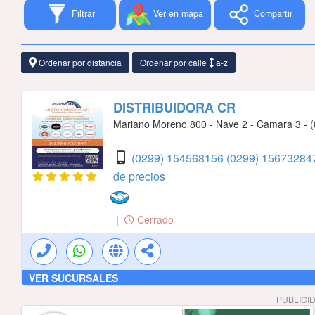
Filtrar
Ver en mapa
Compartir
Ordenar por distancia
Ordenar por calle
a-z
DISTRIBUIDORA CR
Mariano Moreno 800 - Nave 2 - Camara 3 - (8
(0299) 154568156
(0299) 156732847
de precios
|
Cerrado
VER SUCURSALES
PUBLICI