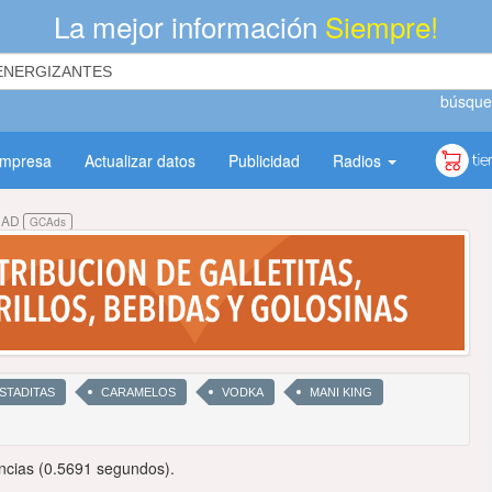
La mejor información
Siempre!
búsque
empresa
Actualizar datos
Publicidad
Radios
DAD
GCAds
STADITAS
CARAMELOS
VODKA
MANI KING
ncias (0.5691 segundos).