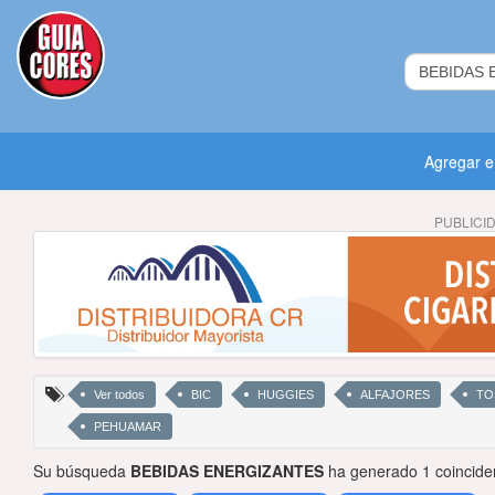
Agregar 
PUBLICI
Ver todos
BIC
HUGGIES
ALFAJORES
TO
PEHUAMAR
Su búsqueda
BEBIDAS ENERGIZANTES
ha generado 1 coincide