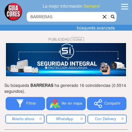
La mejor información
Siempre!
ingres
búsqueda avanzada
Agregar
PUBLICIDAD
GCAds
empres
Actualiza
datos
Publicida
Su búsqueda
BARRERAS
ha generado 16 coincidencias (0.5514
Radio
segundos).
Filtrar
Ver en mapa
Compartir
Tiendacore
Contacteno
Abierto ahora
WhatsApp
Con Delivery