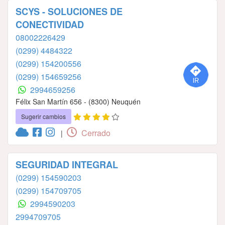
SCYS - SOLUCIONES DE
CONECTIVIDAD
08002226429
(0299) 4484322
(0299) 154200556
(0299) 154659256
2994659256
Félix San Martín 656 - (8300) Neuquén
Sugerir cambios
Cerrado
|
SEGURIDAD INTEGRAL
(0299) 154590203
(0299) 154709705
2994590203
2994709705