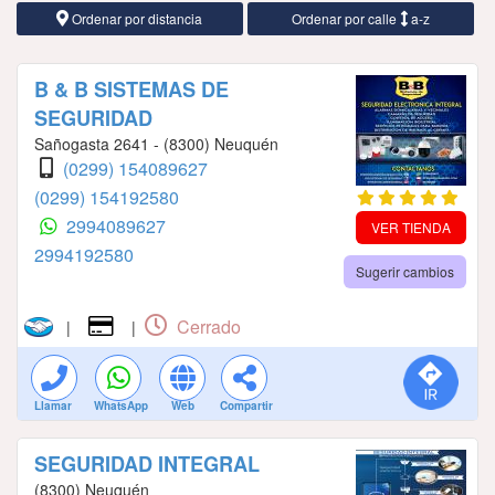
Ordenar por distancia
Ordenar por calle
a-z
B & B SISTEMAS DE
SEGURIDAD
Sañogasta 2641 - (8300) Neuquén
(0299) 154089627
(0299) 154192580
2994089627
VER TIENDA
2994192580
Sugerir cambios
Cerrado
|
|
Llamar
WhatsApp
Web
Compartir
SEGURIDAD INTEGRAL
(8300) Neuquén