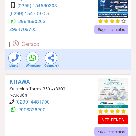
(0299) 154590203
(0299) 154709705
2994590203
2994709705
Sugerir cambios
Cerrado
|
Llamar
WhatsApp
Compartir
KITAWA
Saturnino Torres 350 - (8300)
Neuquén
(0299) 4481700
2996338200
VER TIENDA
Sugerir cambios