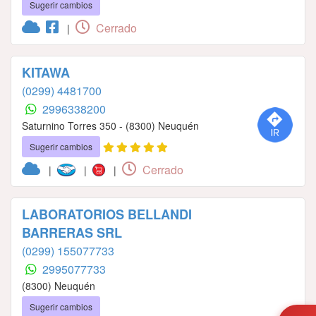
Sugerir cambios
Cerrado
|
KITAWA
(0299) 4481700
2996338200
Saturnino Torres 350 - (8300) Neuquén
Sugerir cambios
Cerrado
|
|
|
LABORATORIOS BELLANDI
BARRERAS SRL
(0299) 155077733
2995077733
(8300) Neuquén
Sugerir cambios