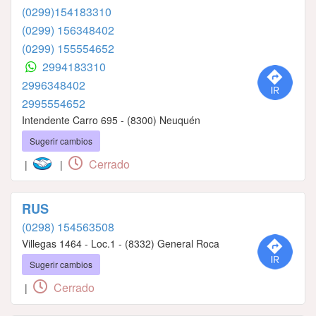
(0299)154183310
(0299) 156348402
(0299) 155554652
2994183310
2996348402
2995554652
Intendente Carro 695 - (8300) Neuquén
Sugerir cambios
Cerrado
|
|
RUS
(0298) 154563508
Villegas 1464 - Loc.1 - (8332) General Roca
Sugerir cambios
Cerrado
|