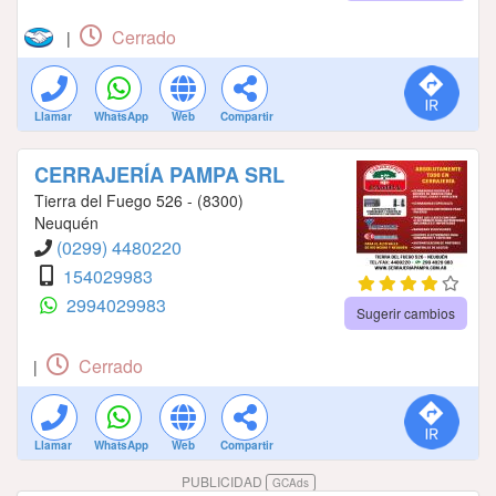
Cerrado
|
Llamar
WhatsApp
Web
Compartir
CERRAJERÍA PAMPA SRL
Tierra del Fuego 526 - (8300)
Neuquén
(0299) 4480220
154029983
2994029983
Sugerir cambios
Cerrado
|
Llamar
WhatsApp
Web
Compartir
PUBLICIDAD
GCAds