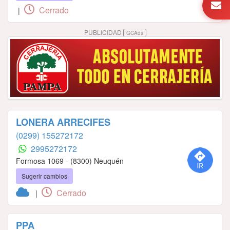
Cerrado
|
PUBLICIDAD
GCAds
LONERA ARRECIFES
(0299) 155272172
2995272172
Formosa 1069 - (8300) Neuquén
Sugerir cambios
Cerrado
|
PPA