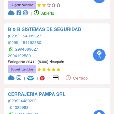
Sugerir cambios
Abierto
|
B & B SISTEMAS DE SEGURIDAD
(0299) 154089627
(0299) 154192580
2994089627
2994192580
Sañogasta 2641 - (8300) Neuquén
Sugerir cambios
Cerrado
|
|
|
|
CERRAJERÍA PAMPA SRL
(0299) 4480220
154029983
2994029983