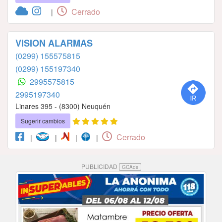
Cerrado
|
VISION ALARMAS
(0299) 155575815
(0299) 155197340
2995575815
2995197340
Linares 395 - (8300) Neuquén
Sugerir cambios
Cerrado
|
|
|
|
PUBLICIDAD
GCAds