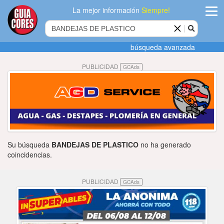
La mejor información
Siempre!
ingres
búsqueda avanzada
Agregar
PUBLICIDAD
GCAds
empres
Actualiza
datos
Publicida
Su búsqueda
BANDEJAS DE PLASTICO
no ha generado
Radio
coincidencias.
Tiendacore
PUBLICIDAD
GCAds
Contacteno