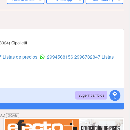
324) Cipolletti
 Listas de precios
2994568156
2996732847 Listas
Sugerir cambios
DAD
GCAds