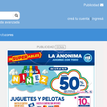
Publicidad
creá tu cuenta
|
ingresá
da avanzada
PUBLICIDAD
GCAds