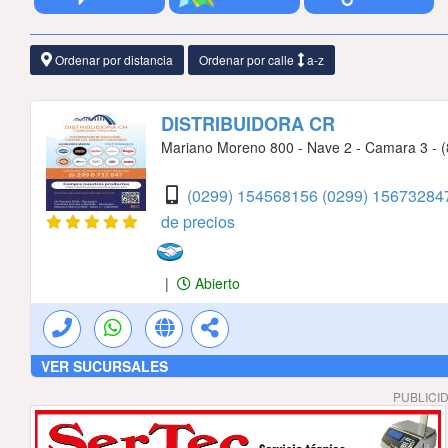
Ordenar por distancia
Ordenar por calle
a-z
DISTRIBUIDORA CR
Mariano Moreno 800 - Nave 2 - Camara 3 - (8
(0299) 154568156
(0299) 156732847
de precios
|
Abierto
VER SUCURSALES
PUBLICI