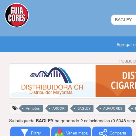
Agregar 
PUBLICI
Ver todos
ARCOR
BAGLEY
ALFAJORES
Su búsqueda
BAGLEY
ha generado 2 coincidencias (0.6048 seg
Filtrar
Ver en mapa
Compartir