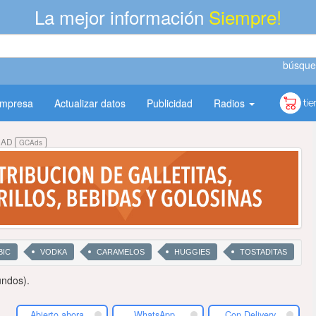
La mejor información
Siempre!
búsque
empresa
Actualizar datos
Publicidad
Radios
DAD
GCAds
BIC
VODKA
CARAMELOS
HUGGIES
TOSTADITAS
undos).
Abierto ahora
WhatsApp
Con Delivery