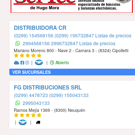
DISTRIBUIDORA CR
(0299) 154568156
(0299) 156732847 Listas de precios
2994568156
2996732847 Listas de precios
Mariano Moreno 800 - Nave 2 - Camara 3 - (8324) Cipolletti
|
|
Abierto
VER SUCURSALES
FG DISTRIBUCIONES SRL
(0299) 4478723
(0299) 155043133
2995043133
Ramos Mejía 1369 - (8300) Neuquén
|
|