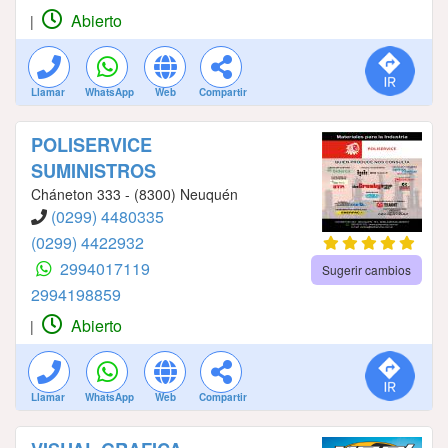
Abierto
|
Llamar
WhatsApp
Web
Compartir
POLISERVICE
SUMINISTROS
Cháneton 333 - (8300) Neuquén
(0299) 4480335
(0299) 4422932
2994017119
Sugerir cambios
2994198859
Abierto
|
Llamar
WhatsApp
Web
Compartir