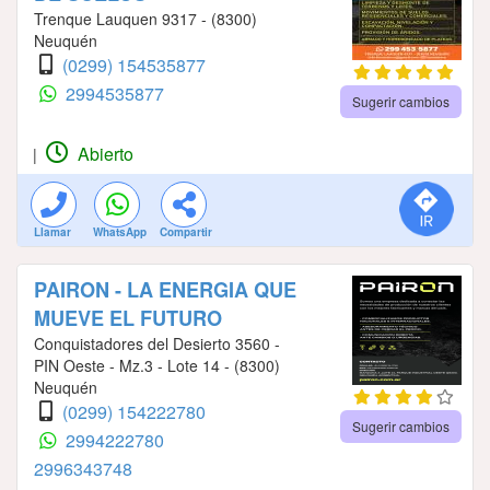
Trenque Lauquen 9317 - (8300)
Neuquén
(0299) 154535877
2994535877
Sugerir cambios
Abierto
|
Llamar
WhatsApp
Compartir
PAIRON - LA ENERGIA QUE
MUEVE EL FUTURO
Conquistadores del Desierto 3560 -
PIN Oeste - Mz.3 - Lote 14 - (8300)
Neuquén
(0299) 154222780
Sugerir cambios
2994222780
2996343748