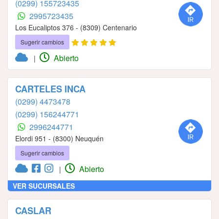
(0299) 155723435
2995723435
Los Eucaliptos 376 - (8309) Centenario
Sugerir cambios
Abierto
|
CARTELES INCA
(0299) 4473478
(0299) 156244771
2996244771
Elordi 951 - (8300) Neuquén
Sugerir cambios
Abierto
|
VER SUCURSALES
CASLAR