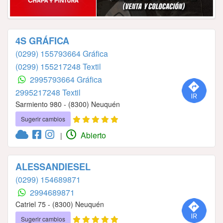
4S GRÁFICA
(0299) 155793664 Gráfica
(0299) 155217248 Textil
2995793664 Gráfica
2995217248 Textil
Sarmiento 980 - (8300) Neuquén
Sugerir cambios
Abierto
|
ALESSANDIESEL
(0299) 154689871
2994689871
Catriel 75 - (8300) Neuquén
Sugerir cambios