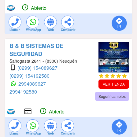
Abierto
|
Llamar
WhatsApp
Web
Compartir
B & B SISTEMAS DE
SEGURIDAD
Sañogasta 2641 - (8300) Neuquén
(0299) 154089627
(0299) 154192580
2994089627
VER TIENDA
2994192580
Sugerir cambios
Abierto
|
|
Llamar
WhatsApp
Web
Compartir