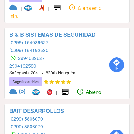
Cierra en 5
|
|
|
|
min.
B & B SISTEMAS DE SEGURIDAD
(0299) 154089627
(0299) 154192580
2994089627
2994192580
Sañogasta 2641 - (8300) Neuquén
Sugerir cambios
Abierto
|
|
|
|
BAIT DESARROLLOS
(0299) 5806070
(0299) 5806070