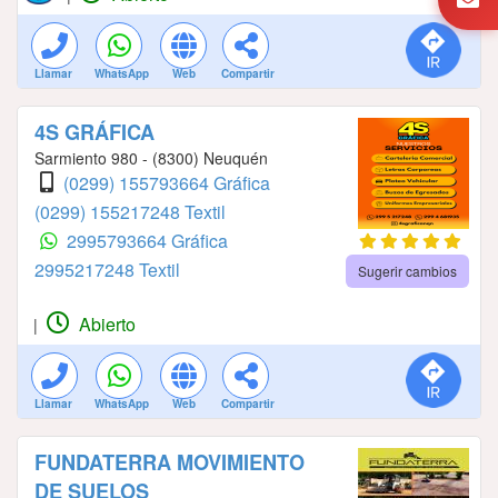
Llamar
WhatsApp
Web
Compartir
4S GRÁFICA
Sarmiento 980 - (8300) Neuquén
(0299) 155793664 Gráfica
(0299) 155217248 Textil
2995793664 Gráfica
2995217248 Textil
Sugerir cambios
Abierto
|
Llamar
WhatsApp
Web
Compartir
FUNDATERRA MOVIMIENTO
DE SUELOS