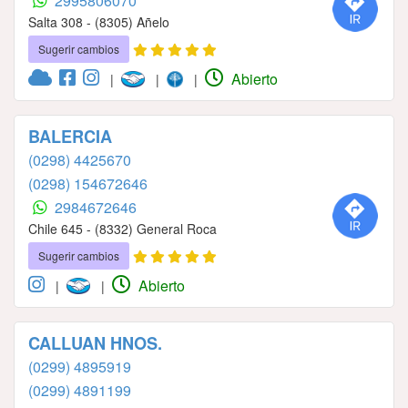
2995806070
Salta 308 - (8305) Añelo
Sugerir cambios
Abierto
|
|
|
BALERCIA
(0298) 4425670
(0298) 154672646
2984672646
Chile 645 - (8332) General Roca
Sugerir cambios
Abierto
|
|
CALLUAN HNOS.
(0299) 4895919
(0299) 4891199