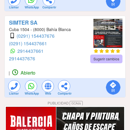
Llamar
WhatsApp
Compartir
SIMTER SA
Cuba 1504 - (8000) Bahía Blanca
(0291) 154437676
(0291) 154437661
2914437661
2914437676
Sugerir cambios
Abierto
|
Llamar
WhatsApp
Web
Compartir
PUBLICIDAD
GCAds