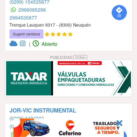
(0299) 154535877
2996085296
2994535877
Trenque Lauquen 9317 - (8300) Neuquén
Sugerir cambios
Abierto
|
PUBLICIDAD
GCAds
JOR-VIC INSTRUMENTAL
(0299) 4434903
(0299) 154384081
2994384081