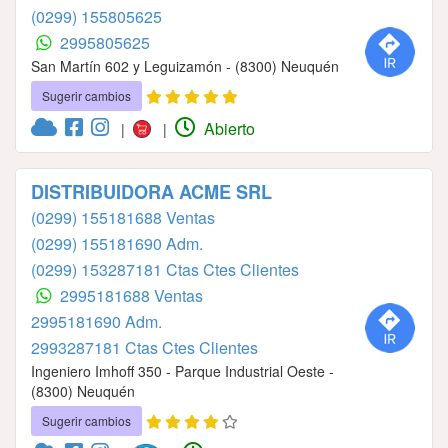
(0299) 155805625
2995805625
San Martín 602 y Leguizamón - (8300) Neuquén
Sugerir cambios
Abierto
|
|
DISTRIBUIDORA ACME SRL
(0299) 155181688 Ventas
(0299) 155181690 Adm.
(0299) 153287181 Ctas Ctes Clientes
2995181688 Ventas
2995181690 Adm.
2993287181 Ctas Ctes Clientes
Ingeniero Imhoff 350 - Parque Industrial Oeste -
(8300) Neuquén
Sugerir cambios