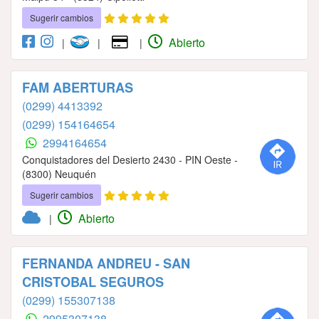
Sugerir cambios
Abierto
|
|
|
FAM ABERTURAS
(0299) 4413392
(0299) 154164654
2994164654
Conquistadores del Desierto 2430 - PIN Oeste -
(8300) Neuquén
Sugerir cambios
Abierto
|
FERNANDA ANDREU - SAN
CRISTOBAL SEGUROS
(0299) 155307138
2995307138