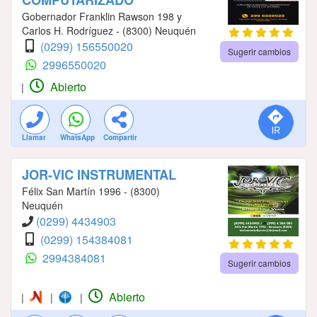
COMPUTARIZADO
Gobernador Franklin Rawson 198 y
Carlos H. Rodríguez - (8300) Neuquén
(0299) 156550020
Sugerir cambios
2996550020
Abierto
|
Llamar
WhatsApp
Compartir
JOR-VIC INSTRUMENTAL
Félix San Martín 1996 - (8300)
Neuquén
(0299) 4434903
(0299) 154384081
2994384081
Sugerir cambios
Abierto
|
|
|