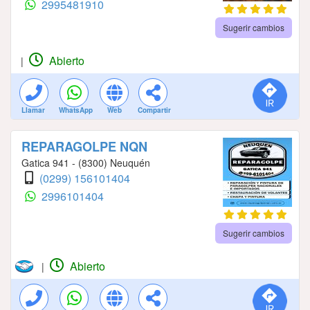
2995481910
Sugerir cambios
Abierto
|
Llamar
WhatsApp
Web
Compartir
REPARAGOLPE NQN
Gatica 941 - (8300) Neuquén
(0299) 156101404
2996101404
Sugerir cambios
Abierto
|