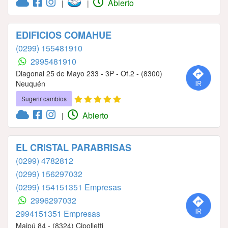
Abierto
|
|
EDIFICIOS COMAHUE
(0299) 155481910
2995481910
Diagonal 25 de Mayo 233 - 3P - Of.2 - (8300)
Neuquén
Sugerir cambios
Abierto
|
EL CRISTAL PARABRISAS
(0299) 4782812
(0299) 156297032
(0299) 154151351 Empresas
2996297032
2994151351 Empresas
Maipú 84 - (8324) Cipolletti