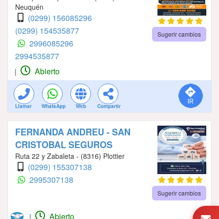
Neuquén
(0299) 156085296
(0299) 154535877
Sugerir cambios
2996085296
2994535877
Abierto
|
Llamar
WhatsApp
Web
Compartir
FERNANDA ANDREU - SAN
CRISTOBAL SEGUROS
Ruta 22 y Zabaleta - (8316) Plottier
(0299) 155307138
2995307138
Sugerir cambios
Abierto
|