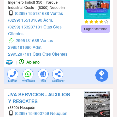
Ingeniero Imhoff 350 - Parque
Industrial Oeste - (8300) Neuquén
(0299) 155181688 Ventas
(0299) 155181690 Adm.
(0299) 153287181 Ctas Ctes
Sugerir cambios
Clientes
2995181688 Ventas
2995181690 Adm.
2993287181 Ctas Ctes Clientes
Abierto
|
Llamar
WhatsApp
Web
Compartir
JVA SERVICIOS - AUXILIOS
Y RESCATES
(8300) Neuquén
(0299) 154600759 Neuquén