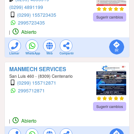
(0299) 4891199
(0299) 155723435
Sugerir cambios
2995723435
Abierto
|
Llamar
WhatsApp
Web
Compartir
MANMECH SERVICES
San Luis 460 - (8309) Centenario
(0299) 155712871
2995712871
Sugerir cambios
Abierto
|