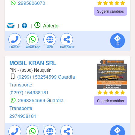
2995806070
Sugerir cambios
Abierto
|
|
Llamar
WhatsApp
Web
Compartir
MOBIL KRAN SRL
PIN - (8300) Neuquén
(0299) 153254599 Guardia
Transporte
(0297) 154938181
2993254599 Guardia
Sugerir cambios
Transporte
2974938181