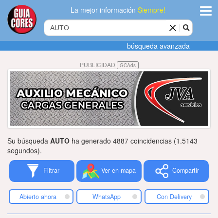
La mejor información
Siempre!
ingres
búsqueda avanzada
Agregar
PUBLICIDAD
GCAds
empres
Actualiza
datos
Publicida
Su búsqueda
AUTO
ha generado 4887 coincidencias (1.5143
Radio
segundos).
Filtrar
Ver en mapa
Compartir
Tiendacore
Contacteno
Abierto ahora
WhatsApp
Con Delivery