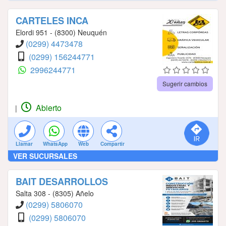
CARTELES INCA
Elordi 951 - (8300) Neuquén
(0299) 4473478
(0299) 156244771
2996244771
Sugerir cambios
Abierto
|
Llamar
WhatsApp
Web
Compartir
VER SUCURSALES
BAIT DESARROLLOS
Salta 308 - (8305) Añelo
(0299) 5806070
(0299) 5806070