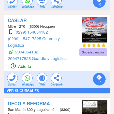
Llamar
WhatsApp
Web
Compartir
CASLAR
Mitre 1270 - (8300) Neuquén
(0299) 154054182
(0299) 154717825 Guardia y
Logística
2994054182
Sugerir cambios
2994717825 Guardia y Logistica
Abierto
|
Llamar
WhatsApp
Web
Compartir
VER SUCURSALES
DECO Y REFORMA
San Martín 602 y Leguizamón - (8300)