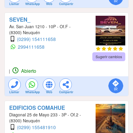
Llamar
WhatsApp
Web
Compartir
SEVEN_
Av. San Juan 1210 - 10P - Of.F -
(8300) Neuquén
(0299) 154111658
2994111658
Sugerir cambios
Abierto
|
Llamar
WhatsApp
Web
Compartir
EDIFICIOS COMAHUE
Diagonal 25 de Mayo 233 - 3P - Of.2 -
(8300) Neuquén
(0299) 155481910