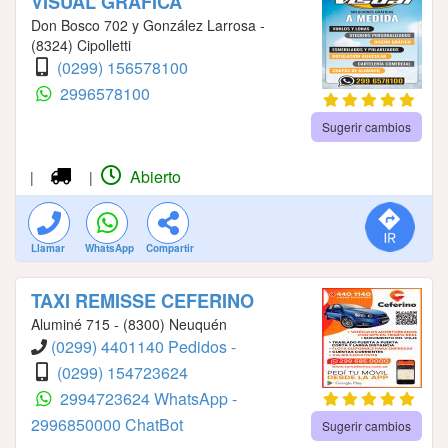
VISUAL GRAFICA
Don Bosco 702 y González Larrosa -
(8324) Cipolletti
(0299) 156578100
2996578100
Sugerir cambios
Abierto
|
|
Llamar
WhatsApp
Compartir
TAXI REMISSE CEFERINO
Aluminé 715 - (8300) Neuquén
(0299) 4401140 Pedidos -
(0299) 154723624
2994723624 WhatsApp -
2996850000 ChatBot
Sugerir cambios