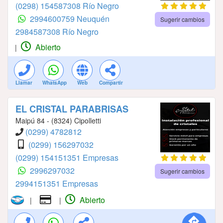
(0298) 154587308 Río Negro
2994600759 Neuquén
Sugerir cambios
2984587308 Río Negro
Abierto
|
Llamar
WhatsApp
Web
Compartir
EL CRISTAL PARABRISAS
Maipú 84 - (8324) Cipolletti
(0299) 4782812
(0299) 156297032
(0299) 154151351 Empresas
2996297032
Sugerir cambios
2994151351 Empresas
Abierto
|
|