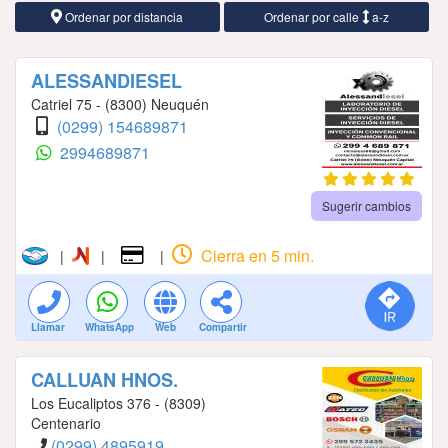
Ordenar por distancia
Ordenar por calle
a-z
ALESSANDIESEL
Catriel 75 - (8300) Neuquén
(0299) 154689871
2994689871
Sugerir cambios
Cierra en 5 min.
|
|
|
Llamar
WhatsApp
Web
Compartir
CALLUAN HNOS.
Los Eucaliptos 376 - (8309)
Centenario
(0299) 4895919