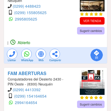
Neuquén
(0299) 4488423
(0299) 155805625
2995805625
VER TIENDA
Sugerir cambios
Abierto
|
Llamar
WhatsApp
Web
Compartir
FAM ABERTURAS
Conquistadores del Desierto 2430 -
PIN Oeste - (8300) Neuquén
(0299) 4413392
(0299) 154164654
2994164654
Sugerir cambios