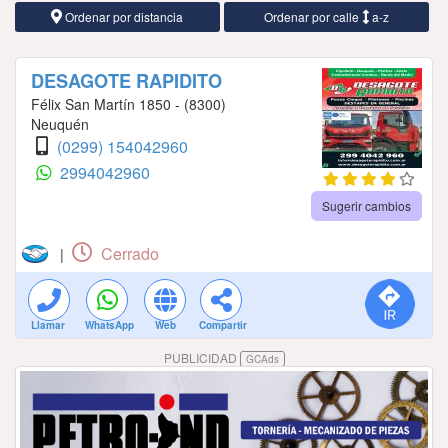
Ordenar por distancia
Ordenar por calle
a-z
DESAGOTE RAPIDITO
Félix San Martín 1850 - (8300)
Neuquén
(0299) 154042960
2994042960
Sugerir cambios
Cerrado
|
Llamar
WhatsApp
Web
Compartir
PUBLICIDAD
GCAds