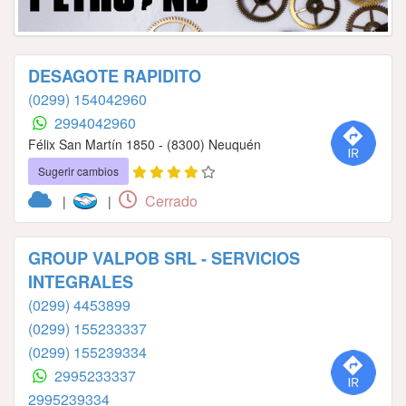
DESAGOTE RAPIDITO
(0299) 154042960
2994042960
Félix San Martín 1850 - (8300) Neuquén
Sugerir cambios
Cerrado
|
|
GROUP VALPOB SRL - SERVICIOS
INTEGRALES
(0299) 4453899
(0299) 155233337
(0299) 155239334
2995233337
2995239334