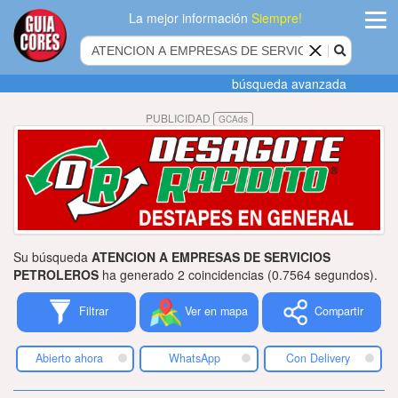
La mejor información
Siempre!
ingres
búsqueda avanzada
Agregar
PUBLICIDAD
GCAds
empres
Actualiza
datos
Publicida
Su búsqueda
ATENCION A EMPRESAS DE SERVICIOS
Radio
PETROLEROS
ha generado 2 coincidencias (0.7564 segundos).
Filtrar
Ver en mapa
Compartir
Tiendacore
Contacteno
Abierto ahora
WhatsApp
Con Delivery