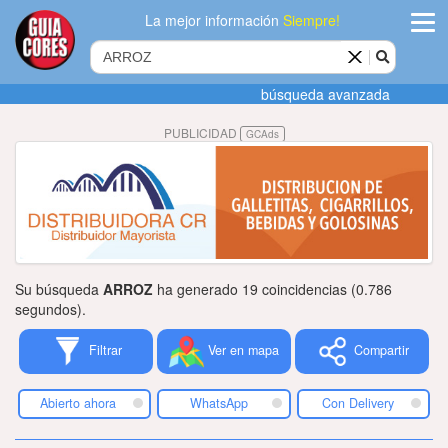
La mejor información
Siempre!
ingres
búsqueda avanzada
Agregar
PUBLICIDAD
GCAds
empres
Actualiza
datos
Publicida
Su búsqueda
ARROZ
ha generado 19 coincidencias (0.786
Radio
segundos).
Filtrar
Ver en mapa
Compartir
Tiendacore
Contacteno
Abierto ahora
WhatsApp
Con Delivery