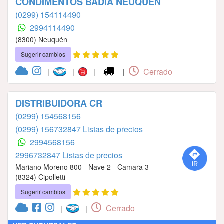
CONDIMENTOS BADIA NEUQUEN
(0299) 154114490
2994114490
(8300) Neuquén
Sugerir cambios
Cerrado
|
|
|
|
DISTRIBUIDORA CR
(0299) 154568156
(0299) 156732847 Listas de precios
2994568156
2996732847 Listas de precios
Mariano Moreno 800 - Nave 2 - Camara 3 -
(8324) Cipolletti
Sugerir cambios
Cerrado
|
|