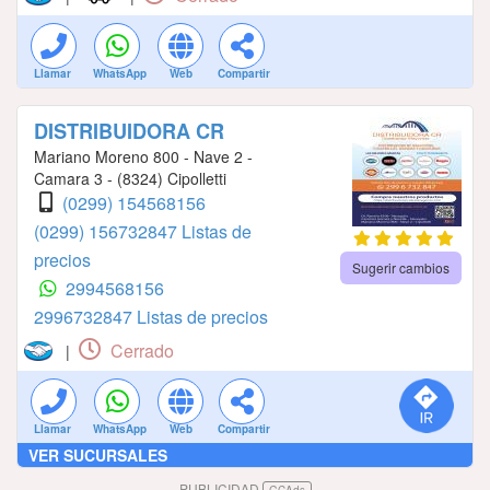
Llamar
WhatsApp
Web
Compartir
DISTRIBUIDORA CR
Mariano Moreno 800 - Nave 2 -
Camara 3 - (8324) Cipolletti
(0299) 154568156
(0299) 156732847 Listas de
precios
Sugerir cambios
2994568156
2996732847 Listas de precios
Cerrado
|
Llamar
WhatsApp
Web
Compartir
VER SUCURSALES
PUBLICIDAD
GCAds