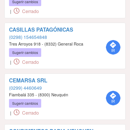
Sugerir cambios
Cerrado
|
CASILLAS PATAGÓNICAS
(0298) 154654848
Tres Arroyos 918 - (8332) General Roca
Sugerir cambios
Cerrado
|
CEMARSA SRL
(0299) 4460649
Fiambalá 335 - (8300) Neuquén
Sugerir cambios
Cerrado
|