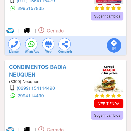
(011) 1564116479
2995157835
Sugerir cambios
Cerrado
|
|
Llamar
WhatsApp
Web
Compartir
CONDIMENTOS BADIA
NEUQUEN
(8300) Neuquén
(0299) 154114490
2994114490
VER TIENDA
Sugerir cambios
Cerrado
|
|