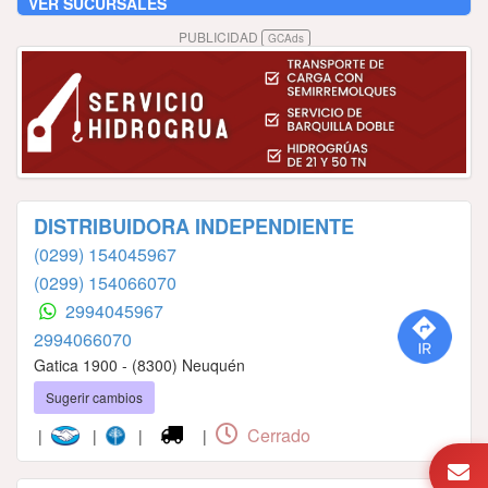
VER SUCURSALES
PUBLICIDAD
GCAds
DISTRIBUIDORA INDEPENDIENTE
(0299) 154045967
(0299) 154066070
2994045967
2994066070
Gatica 1900 - (8300) Neuquén
Sugerir cambios
Cerrado
|
|
|
|