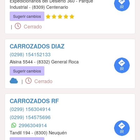
Expedicionarios del Desierto 360 - Parque
Industrial - (8309) Centenario
Sugerir cambios
Cerrado
|
CARROZADOS DIAZ
(0298) 154152133
Alsina 5544 - (8332) General Roca
Sugerir cambios
Cerrado
|
CARROZADOS RF
(0299) 156304914
(0299) 154575696
2996304914
Tandil 194 - (8300) Neuquén