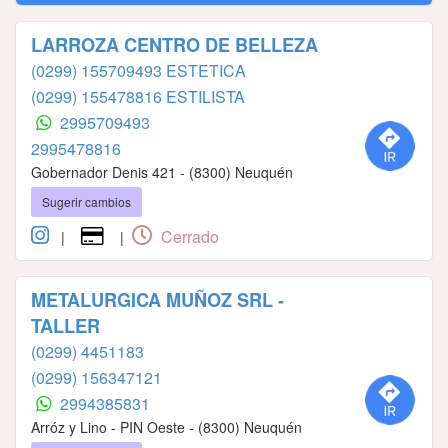
LARROZA CENTRO DE BELLEZA
(0299) 155709493 ESTETICA
(0299) 155478816 ESTILISTA
2995709493
2995478816
Gobernador Denis 421 - (8300) Neuquén
Sugerir cambios
Cerrado
|
|
METALURGICA MUÑOZ SRL -
TALLER
(0299) 4451183
(0299) 156347121
2994385831
Arróz y Lino - PIN Oeste - (8300) Neuquén