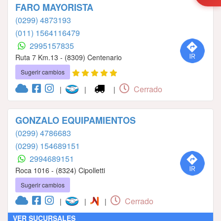
FARO MAYORISTA
(0299) 4873193
(011) 1564116479
2995157835
Ruta 7 Km.13 - (8309) Centenario
Sugerir cambios
Cerrado
|
|
|
GONZALO EQUIPAMIENTOS
(0299) 4786683
(0299) 154689151
2994689151
Roca 1016 - (8324) Cipolletti
Sugerir cambios
Cerrado
|
|
|
VER SUCURSALES