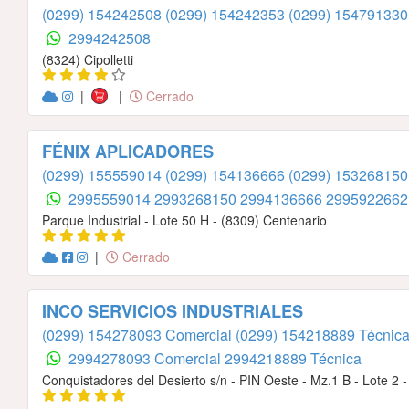
(0299) 154242508
(0299) 154242353
(0299) 154791330
2994242508
(8324) Cipolletti
|
|
Cerrado
FÉNIX APLICADORES
(0299) 155559014
(0299) 154136666
(0299) 15326815
2995559014
2993268150
2994136666
2995922662
Parque Industrial - Lote 50 H - (8309) Centenario
|
Cerrado
INCO SERVICIOS INDUSTRIALES
(0299) 154278093 Comercial
(0299) 154218889 Técnic
2994278093 Comercial
2994218889 Técnica
Conquistadores del Desierto s/n - PIN Oeste - Mz.1 B - Lote 2