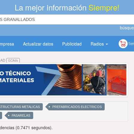
La mejor información
Siempre!
búsque
empresa
Actualizar datos
Publicidad
Radios
DAD
GCAds
STRUCTURAS METALICAS
PREFABRICADOS ELECTRICOS
PASARELAS
dencias (0.7471 segundos).