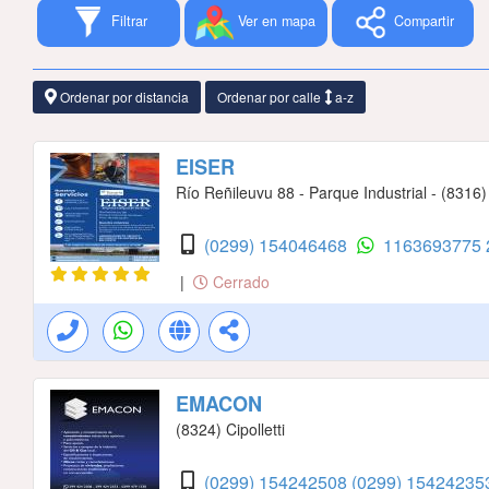
Filtrar
Ver en mapa
Compartir
Ordenar por distancia
Ordenar por calle
a-z
EISER
Río Reñileuvu 88 - Parque Industrial - (8316)
(0299) 154046468
1163693775
|
Cerrado
EMACON
(8324) Cipolletti
(0299) 154242508
(0299) 1542423