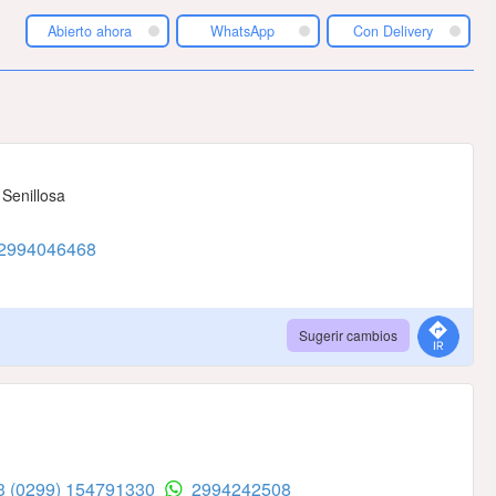
Abierto ahora
WhatsApp
Con Delivery
 Senillosa
2994046468
Sugerir cambios
53
(0299) 154791330
2994242508