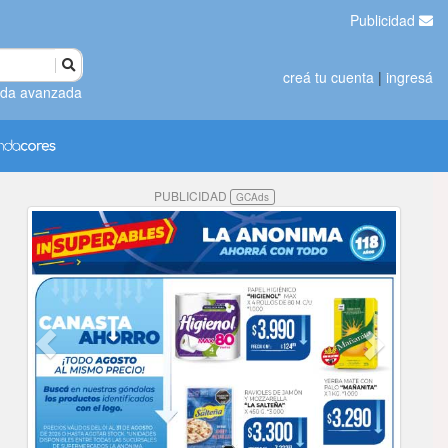
Publicidad
creá tu cuenta
|
ingresá
da avanzada
PUBLICIDAD
GCAds