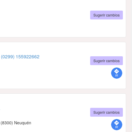
Sugerir cambios
0
(0299) 155922662
Sugerir cambios
a
Sugerir cambios
 - (8300) Neuquén