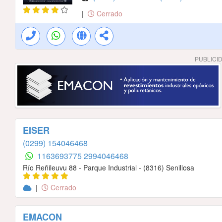
|
Cerrado
PUBLICI
EISER
(0299) 154046468
1163693775
2994046468
Río Reñileuvu 88 - Parque Industrial - (8316) Senillosa
|
Cerrado
EMACON