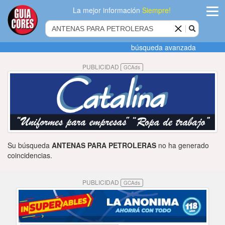
La mejor información
Siempre!
ingres
búsqueda avanzada
Agregar
PUBLICIDAD
GCAds
empres
Actualiza
datos
Publicida
Su búsqueda
ANTENAS PARA PETROLERAS
no ha generado
Radio
coincidencias.
Tiendacore
PUBLICIDAD
GCAds
Contacteno