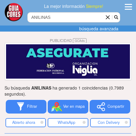
La mejor información
Siempre!
ingres
búsqueda avanzada
Agregar
PUBLICIDAD
GCAds
empres
Actualiza
datos
Publicida
Su búsqueda
ANILINAS
ha generado 1 coincidencias (0.7989
Radio
segundos).
Filtrar
Ver en mapa
Compartir
Tiendacore
Contacteno
Abierto ahora
WhatsApp
Con Delivery