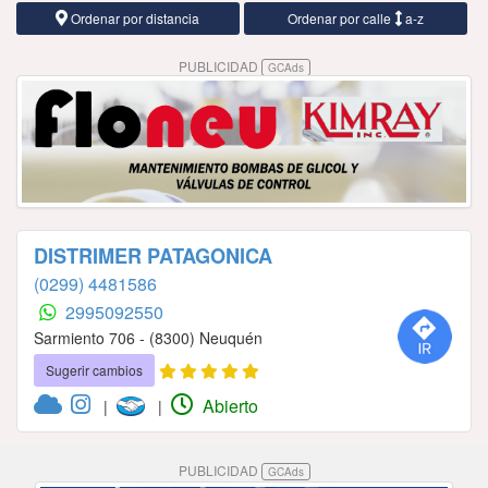
Ordenar por distancia
Ordenar por calle
a-z
PUBLICIDAD
GCAds
DISTRIMER PATAGONICA
(0299) 4481586
2995092550
Sarmiento 706 - (8300) Neuquén
Sugerir cambios
Abierto
|
|
PUBLICIDAD
GCAds