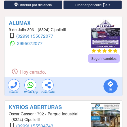
Ordenar por distancia
Ordenar por calle
a-z
ALUMAX
9 de Julio 306 - (8324) Cipolletti
(0299) 155072077
2995072077
Sugerir cambios
Hoy cerrado.
|
Llamar
WhatsApp
Compartir
KYRIOS ABERTURAS
Oscar Gasser 1792 - Parque Industrial
- (8324) Cipolletti
(0299) 155504743