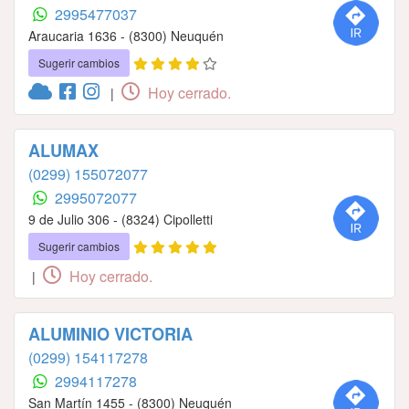
2995477037
Araucaria 1636 - (8300) Neuquén
Sugerir cambios
Hoy cerrado.
|
ALUMAX
(0299) 155072077
2995072077
9 de Julio 306 - (8324) Cipolletti
Sugerir cambios
Hoy cerrado.
|
ALUMINIO VICTORIA
(0299) 154117278
2994117278
San Martín 1455 - (8300) Neuquén