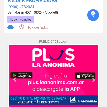
VALUAR PROPIEDADES
(0299) 4782934
San Martín 457 - (8324) Cipolletti
Sugerir cambios
Hoy cerrado.
|
PUBLICIDAD
GCAds