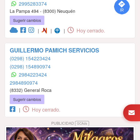
2995283374
La Pampa 494 - (8300) Neuquén
Sugerir cambios
Hoy cerrado.
|
|
|
GUILLERMO PAMICH SERVICIOS
(0298) 154223424
(0298) 154890974
2984223424
2984890974
(8332) General Roca
Sugerir cambios
Hoy cerrado.
|
PUBLICIDAD
GCAds