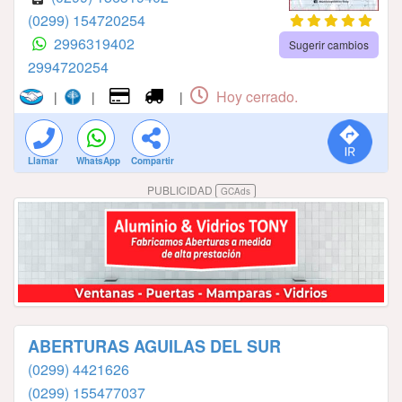
(0299) 154720254
2996319402
Sugerir cambios
2994720254
Hoy cerrado.
|
|
|
Llamar
WhatsApp
Compartir
PUBLICIDAD
GCAds
ABERTURAS AGUILAS DEL SUR
(0299) 4421626
(0299) 155477037