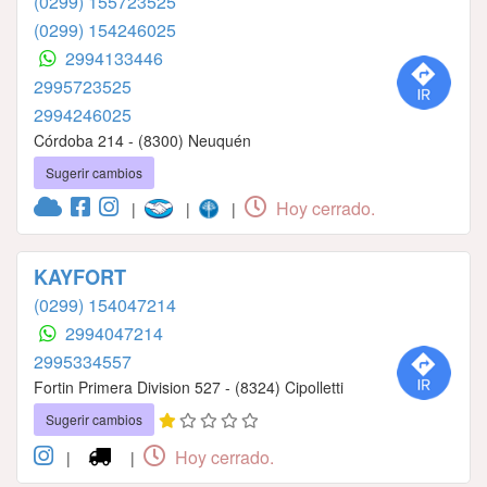
(0299) 155723525
(0299) 154246025
2994133446
2995723525
2994246025
Córdoba 214 - (8300) Neuquén
Sugerir cambios
Hoy cerrado.
|
|
|
KAYFORT
(0299) 154047214
2994047214
2995334557
Fortin Primera Division 527 - (8324) Cipolletti
Sugerir cambios
Hoy cerrado.
|
|