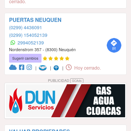
cerrado.
PUERTAS NEUQUEN
(0299) 4436091
(0299) 154052139
2994052139
Nordenstrom 357 - (8300) Neuquén
Sugerir cambios
Hoy cerrado.
|
|
|
PUBLICIDAD
GCAds