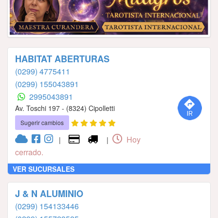
HABITAT ABERTURAS
(0299) 4775411
(0299) 155043891
2995043891
Av. Toschi 197 - (8324) Cipolletti
Sugerir cambios
Hoy
|
|
cerrado.
VER SUCURSALES
J & N ALUMINIO
(0299) 154133446