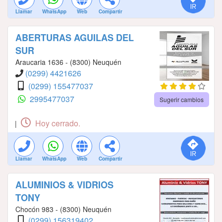
Llamar
WhatsApp
Web
Compartir
ABERTURAS AGUILAS DEL
SUR
Araucaria 1636 - (8300) Neuquén
(0299) 4421626
(0299) 155477037
2995477037
Sugerir cambios
Hoy cerrado.
|
Llamar
WhatsApp
Web
Compartir
ALUMINIOS & VIDRIOS
TONY
Chocón 983 - (8300) Neuquén
(0299) 156319402