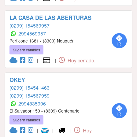
LA CASA DE LAS ABERTURAS
(0299) 154569957
2994569957
Perticone 1681 - (8300) Neuquén
Sugerir cambios
Hoy cerrado.
|
|
OKEY
(0299) 154541463
(0299) 154567959
2994835906
El Salvador 150 - (8309) Centenario
Sugerir cambios
Hoy
|
|
|