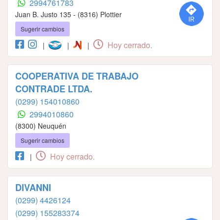
2994761783
Juan B. Justo 135 - (8316) Plottier
Sugerir cambios
Hoy cerrado.
|
|
|
COOPERATIVA DE TRABAJO
CONTRADE LTDA.
(0299) 154010860
2994010860
(8300) Neuquén
Sugerir cambios
Hoy cerrado.
|
DIVANNI
(0299) 4426124
(0299) 155283374