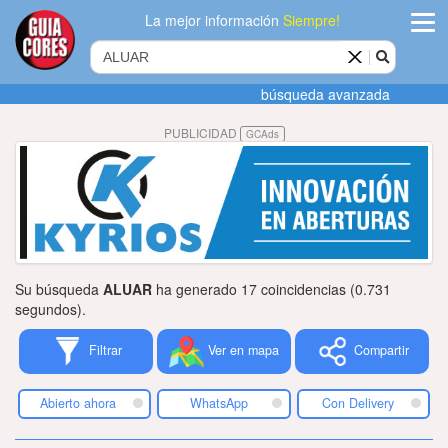
La mejor información
Siempre!
ingres
búsqueda avanzada
Agregar
PUBLICIDAD
GCAds
empres
Actualiza
datos
Publicida
Su búsqueda
ALUAR
ha generado 17 coincidencias (0.731
Radio
segundos).
Filtrar
Ver en mapa
Compartir
Tiendacore
Contacteno
Abierto ahora
WhatsApp
Con Delivery