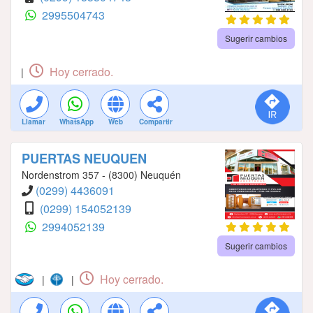
2995504743
Sugerir cambios
Hoy cerrado.
|
Llamar
WhatsApp
Web
Compartir
PUERTAS NEUQUEN
Nordenstrom 357 - (8300) Neuquén
(0299) 4436091
(0299) 154052139
2994052139
Sugerir cambios
Hoy cerrado.
|
|