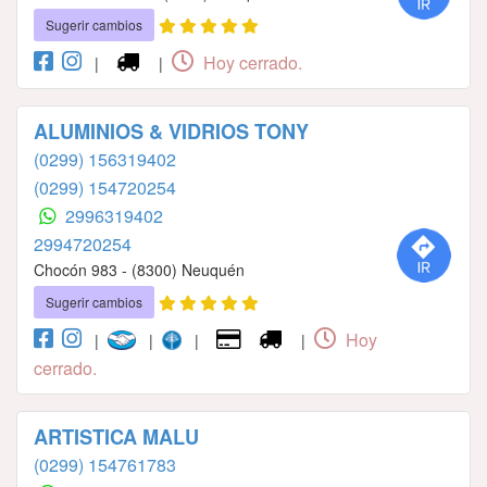
Sugerir cambios
Hoy cerrado.
|
|
ALUMINIOS & VIDRIOS TONY
(0299) 156319402
(0299) 154720254
2996319402
2994720254
Chocón 983 - (8300) Neuquén
Sugerir cambios
Hoy
|
|
|
|
cerrado.
ARTISTICA MALU
(0299) 154761783