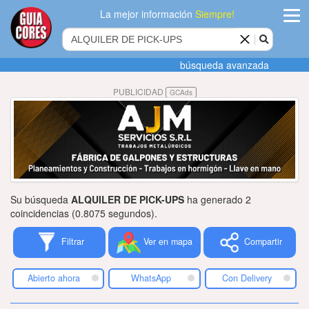
La mejor información
Siempre!
ingres
búsqueda avanzada
Agregar
PUBLICIDAD
GCAds
empres
Actualiza
datos
Publicida
Su búsqueda
ALQUILER DE PICK-UPS
ha generado 2
Radio
coincidencias (0.8075 segundos).
Filtrar
Ver en mapa
Compartir
Tiendacore
Contacteno
Abierto ahora
WhatsApp
Con Delivery