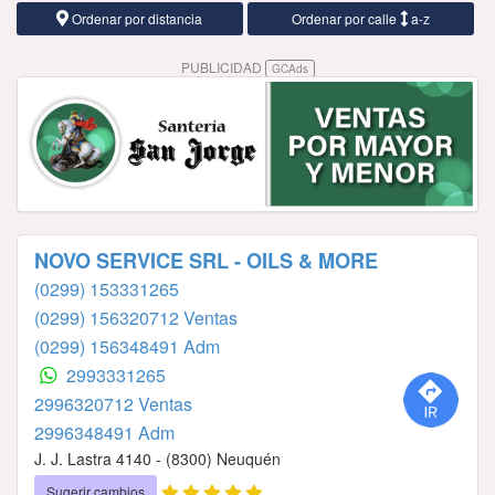
Ordenar por distancia
Ordenar por calle
a-z
PUBLICIDAD
GCAds
NOVO SERVICE SRL - OILS & MORE
(0299) 153331265
(0299) 156320712 Ventas
(0299) 156348491 Adm
2993331265
2996320712 Ventas
2996348491 Adm
J. J. Lastra 4140 - (8300) Neuquén
Sugerir cambios