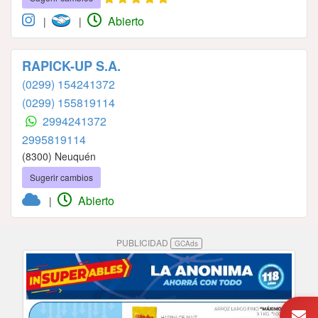
Abierto
|
|
RAPICK-UP S.A.
(0299) 154241372
(0299) 155819114
2994241372
2995819114
(8300) Neuquén
Sugerir cambios
Abierto
|
PUBLICIDAD
GCAds