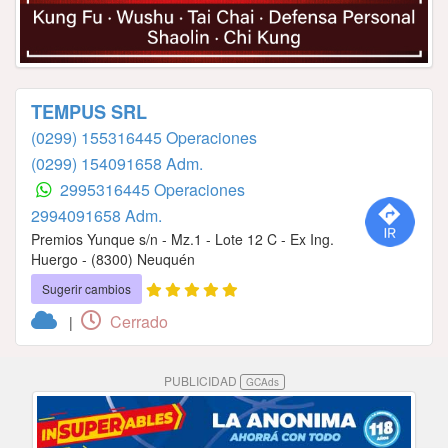
TEMPUS SRL
(0299) 155316445 Operaciones
(0299) 154091658 Adm.
2995316445 Operaciones
2994091658 Adm.
Premios Yunque s/n - Mz.1 - Lote 12 C - Ex Ing.
Huergo - (8300) Neuquén
Sugerir cambios
Cerrado
|
PUBLICIDAD
GCAds